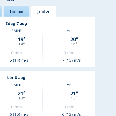
Timmar
Jämför
Idag 7 aug
SMHI
Yr
19
°
20
°
14
°
16
°
0
mm
0
mm
5 (14) m/s
7 (15) m/s
Lör 8 aug
SMHI
Yr
21
°
21
°
13
°
13
°
0
mm
0
mm
6 (15) m/s
6 (12) m/s