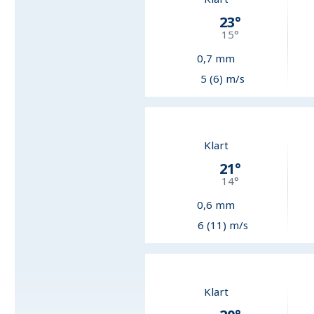
23
°
15
°
0,7
mm
5 (6) m/s
Klart
21
°
14
°
0,6
mm
6 (11) m/s
Klart