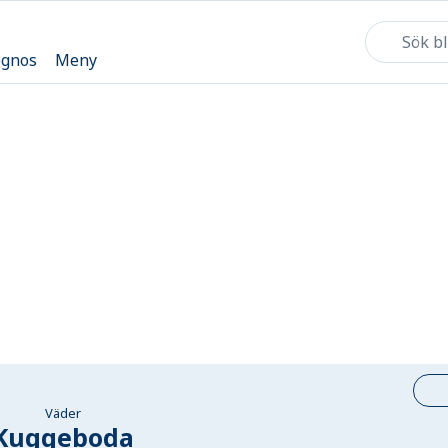
ognos
Meny
Väder
Kuggeboda