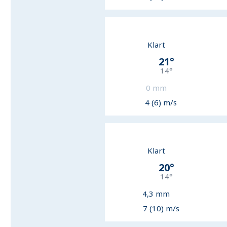
Klart
21
°
14
°
0
mm
4 (6) m/s
Klart
20
°
14
°
4,3
mm
7 (10) m/s