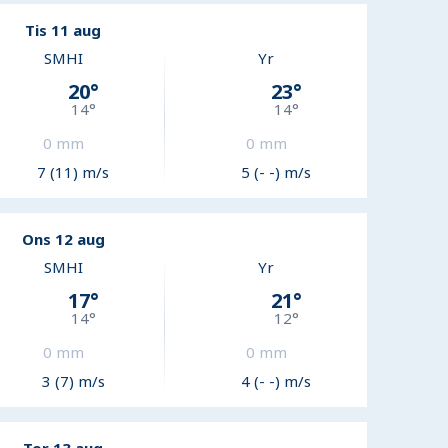
Tis 11 aug
SMHI
Yr
20
°
23
°
14
°
14
°
0
mm
0
mm
7 (11) m/s
5 (- -) m/s
Ons 12 aug
SMHI
Yr
17
°
21
°
14
°
12
°
0
mm
0
mm
3 (7) m/s
4 (- -) m/s