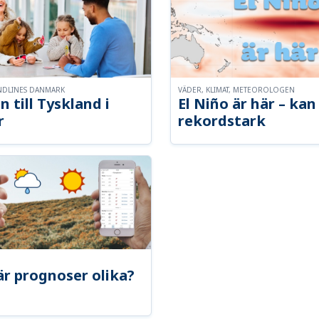
NDLINES DANMARK
VÄDER, KLIMAT, METEOROLOGEN
n till Tyskland i
El Niño är här – kan 
r
rekordstark
är prognoser olika?