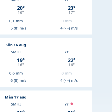
20
°
23
°
16
°
17
°
0,1
mm
0
mm
5 (8) m/s
4 (- -) m/s
Sön 16 aug
SMHI
Yr
19
°
22
°
16
°
16
°
0,6
mm
0
mm
6 (8) m/s
4 (- -) m/s
Mån 17 aug
SMHI
Yr