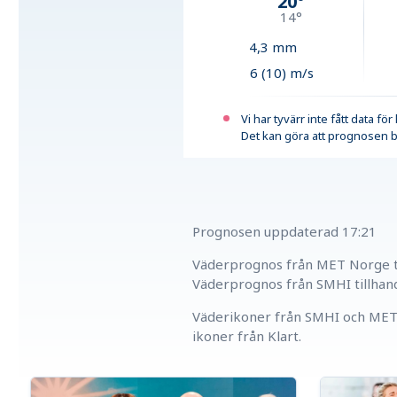
20
°
14
°
4,3
mm
6 (10) m/s
Vi har tyvärr inte fått data fö
Det kan göra att prognosen b
Prognosen uppdaterad
17:21
Väderprognos från MET Norge ti
Väderprognos från SMHI tillhan
Väderikoner från SMHI och MET 
ikoner från Klart.