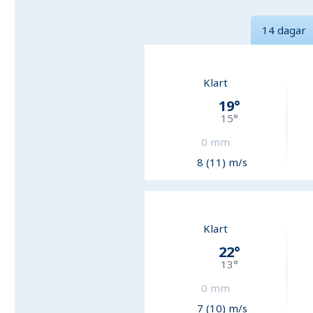
14 dagar
Klart
19
°
15
°
0
mm
8 (11) m/s
Klart
22
°
13
°
0
mm
7 (10) m/s