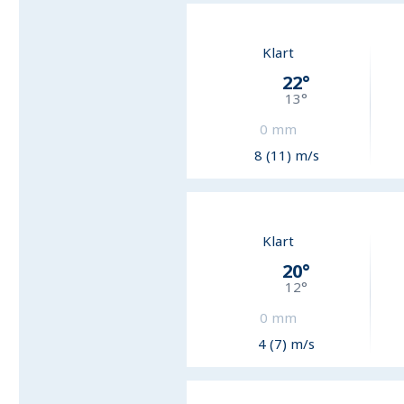
Klart
22
°
13
°
0
mm
8 (11) m/s
Klart
20
°
12
°
0
mm
4 (7) m/s