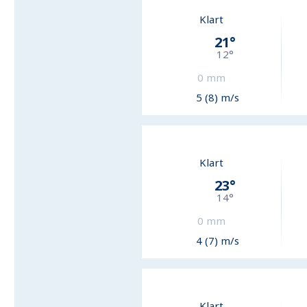
Klart
21
°
12
°
0
mm
5 (8) m/s
Klart
23
°
14
°
0
mm
4 (7) m/s
Klart