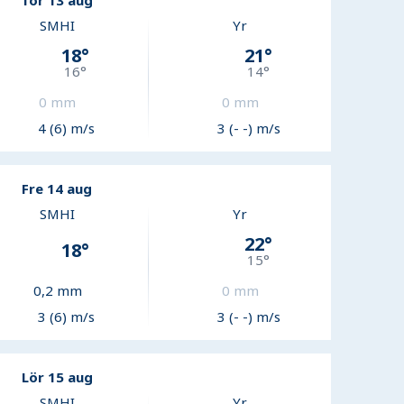
Tor 13 aug
SMHI
Yr
18
°
21
°
16
°
14
°
0
mm
0
mm
4 (6) m/s
3 (- -) m/s
Fre 14 aug
SMHI
Yr
22
°
18
°
15
°
0,2
mm
0
mm
3 (6) m/s
3 (- -) m/s
Lör 15 aug
SMHI
Yr