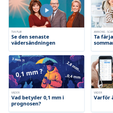
TV4 PLAY
ANNONS - SCA
Se den senaste
Ta färja
vädersändningen
somma
VÄDER
VÄDER
Vad betyder 0,1 mm i
Varför 
prognosen?