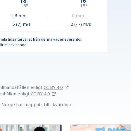
18
°
16
°
16
°
15
°
1,6
mm
0
mm
5 (7) m/s
2 (- -) m/s
r hela tidsintervallet från denna väderleverantör.
lir missvisande.
llhandahållen
enligt
CC BY 4.0
dahållen
enligt
CC BY 4.0
Norge har mappats till likvärdiga