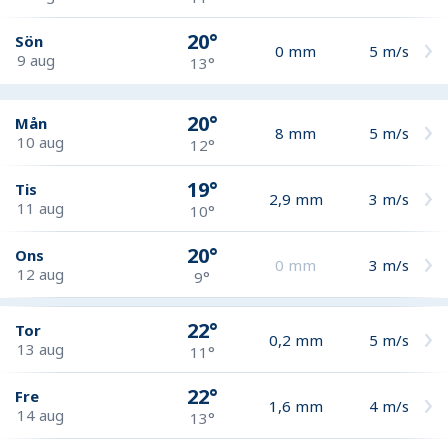
20°
Sön
0
mm
5
m/s
9 aug
13°
20°
Mån
8
mm
5
m/s
10 aug
12°
19°
Tis
2,9
mm
3
m/s
11 aug
10°
20°
Ons
0
mm
3
m/s
12 aug
9°
22°
Tor
0,2
mm
5
m/s
13 aug
11°
22°
Fre
1,6
mm
4
m/s
14 aug
13°