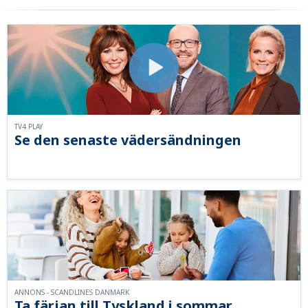
TV4 PLAY
Se den senaste vädersändningen
ANNONS - SCANDLINES DANMARK
Ta färjan till Tyskland i sommar