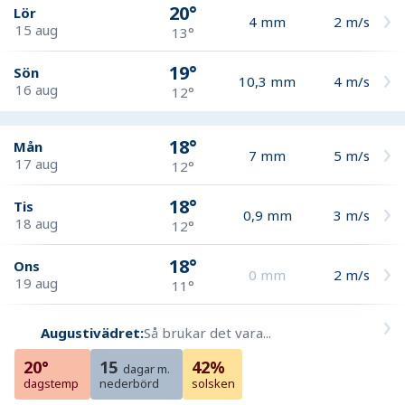
20°
Lör
4
mm
2
m/s
15 aug
13°
19°
Sön
10,3
mm
4
m/s
16 aug
12°
18°
Mån
7
mm
5
m/s
17 aug
12°
18°
Tis
0,9
mm
3
m/s
18 aug
12°
18°
Ons
0
mm
2
m/s
19 aug
11°
Augustivädret:
Så brukar det vara...
20°
15
42%
dagar m.
dagstemp
nederbörd
solsken