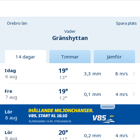
Örebro län
Spara plats
Väder
Gränshyttan
14 dagar
Timmar
Jämför
19°
Idag
3,3
mm
8
m/s
6 aug
13°
19°
Fre
0,1
mm
4
m/s
7 aug
12°
Lör
8 aug
20°
Lör
0,2
mm
4
m/s
8 aug
11°