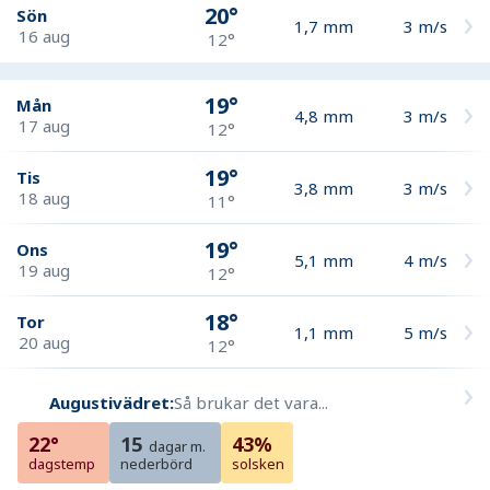
20°
Sön
1,7
mm
3
m/s
16 aug
12°
19°
Mån
4,8
mm
3
m/s
17 aug
12°
19°
Tis
3,8
mm
3
m/s
18 aug
11°
19°
Ons
5,1
mm
4
m/s
19 aug
12°
18°
Tor
1,1
mm
5
m/s
20 aug
12°
Augustivädret:
Så brukar det vara...
22°
15
43%
dagar m.
dagstemp
nederbörd
solsken