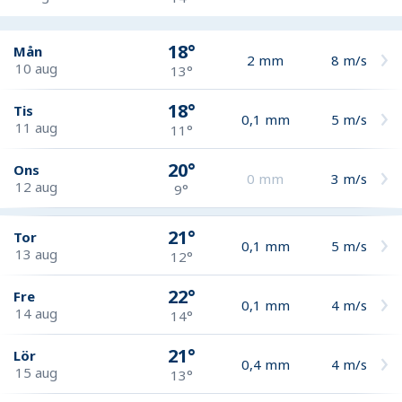
18°
Mån
2
mm
8
m/s
10 aug
13°
18°
Tis
0,1
mm
5
m/s
11 aug
11°
20°
Ons
0
mm
3
m/s
12 aug
9°
21°
Tor
0,1
mm
5
m/s
13 aug
12°
22°
Fre
0,1
mm
4
m/s
14 aug
14°
21°
Lör
0,4
mm
4
m/s
15 aug
13°