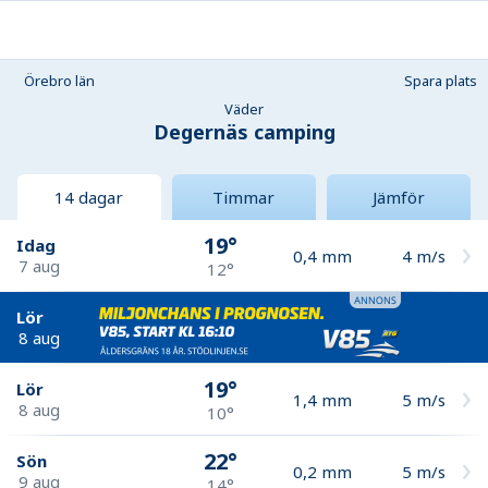
Örebro län
Spara plats
Väder
Degernäs camping
14 dagar
Timmar
Jämför
19°
Idag
0,4
mm
4
m/s
7 aug
12°
Lör
8 aug
19°
Lör
1,4
mm
5
m/s
8 aug
10°
22°
Sön
0,2
mm
5
m/s
9 aug
14°