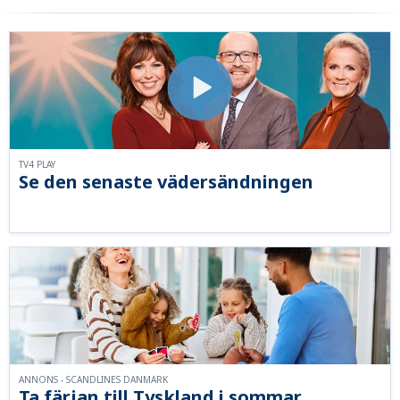
TV4 PLAY
Se den senaste vädersändningen
ANNONS - SCANDLINES DANMARK
Ta färjan till Tyskland i sommar