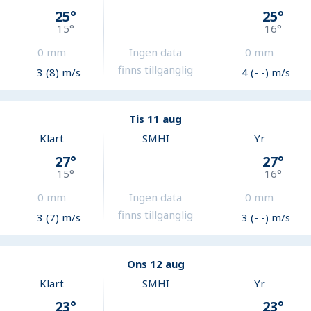
25
°
25
°
15
°
16
°
0
mm
Ingen data
0
mm
finns tillgänglig
3 (8) m/s
4 (- -) m/s
Tis 11 aug
Klart
SMHI
Yr
27
°
27
°
15
°
16
°
0
mm
Ingen data
0
mm
finns tillgänglig
3 (7) m/s
3 (- -) m/s
Ons 12 aug
Klart
SMHI
Yr
23
°
23
°