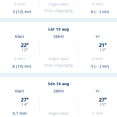
0
mm
Ingen data
0
mm
finns tillgänglig
5 (12) m/s
6 (- -) m/s
Lör 15 aug
Klart
SMHI
Yr
22
°
21
°
12
°
15
°
0
mm
Ingen data
0
mm
finns tillgänglig
6 (10) m/s
5 (- -) m/s
Sön 16 aug
Klart
SMHI
Yr
27
°
27
°
14
°
15
°
0,7
mm
Ingen data
0
mm