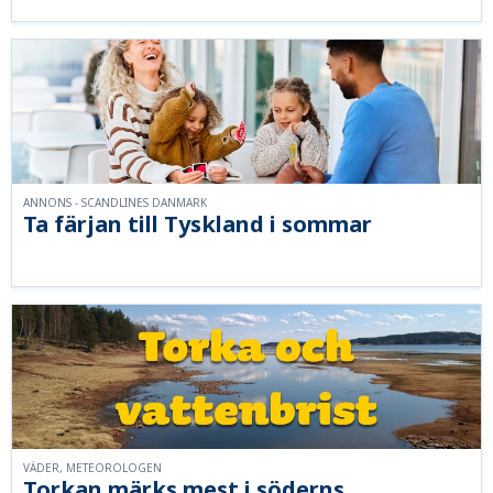
ANNONS - SCANDLINES DANMARK
Ta färjan till Tyskland i sommar
VÄDER, METEOROLOGEN
Torkan märks mest i söderns