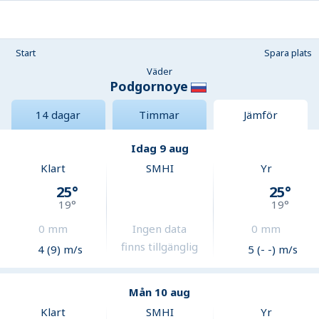
Start
Spara plats
Väder
Podgornoye
14 dagar
Timmar
Jämför
Idag 9 aug
Klart
SMHI
Yr
25
°
25
°
19
°
19
°
0
mm
Ingen data
0
mm
finns tillgänglig
4 (9) m/s
5 (- -) m/s
Mån 10 aug
Klart
SMHI
Yr