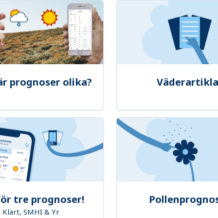
är prognoser olika?
Väderartikla
ör tre prognoser!
Pollenprogno
Klart, SMHI & Yr