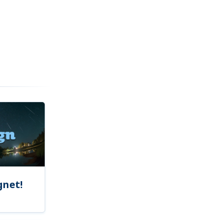
gnet!