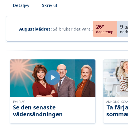
Detaljvy
Skriv ut
26°
9
d
Augustivädret:
Så brukar det vara...
dagstemp
ned
TV4 PLAY
ANNONS - SCA
Se den senaste
Ta färja
vädersändningen
somma