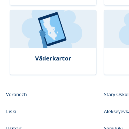
Väderkartor
Voronezh
Stary Oskol
Liski
Alekseyevk
Usman'
Semiluki