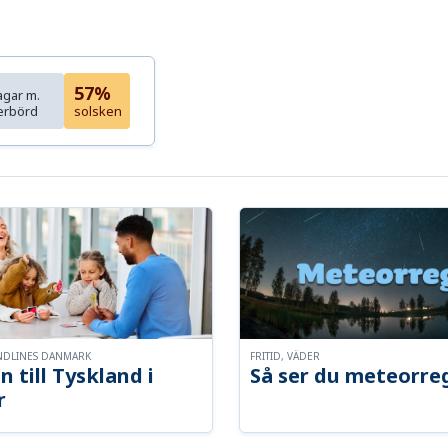
57%
agar m.
erbörd
solsken
NDLINES DANMARK
FRITID, VÄDER
n till Tyskland i
Så ser du meteorre
r