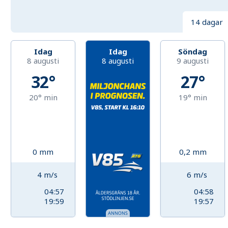
14 dagar
Idag
Idag
Söndag
8 augusti
8 augusti
9 augusti
32°
27°
20°
min
19°
min
0
mm
0,2
mm
4
m/s
6
m/s
04:57
04:58
19:59
19:57