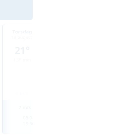
Torsdag
Fredag
Lördag
13 augusti
14 augusti
15 augusti
21°
21°
25°
13°
min
10°
min
12°
min
0
mm
0,1
mm
1
mm
7
m/s
5
m/s
4
m/s
05:04
05:06
05:07
19:50
19:48
19:46