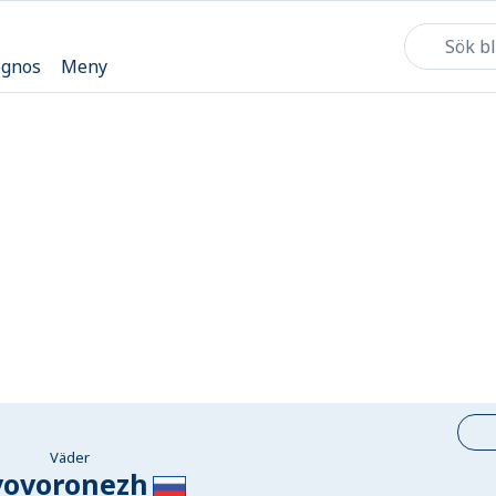
ognos
Meny
Väder
ovoronezh