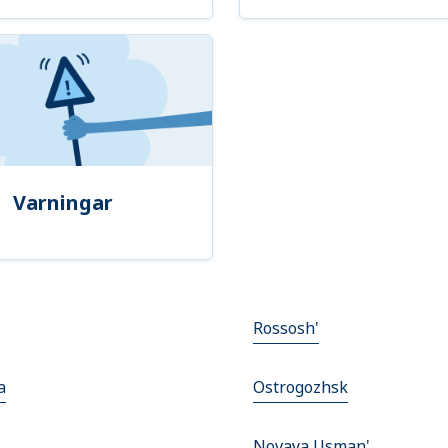
Varningar
Rossosh'
a
Ostrogozhsk
Novaya Usman'