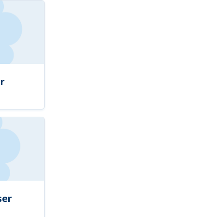
r
ser