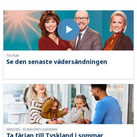
TV4 PLAY
Se den senaste vädersändningen
ANNONS - SCANDLINES DANMARK
Ta färjan till Tyskland i sommar