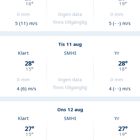
16
°
19
°
0
mm
Ingen data
0
mm
finns tillgänglig
5 (11) m/s
5 (- -) m/s
Tis 11 aug
Klart
SMHI
Yr
28
°
28
°
15
°
18
°
0
mm
Ingen data
0
mm
finns tillgänglig
4 (6) m/s
4 (- -) m/s
Ons 12 aug
Klart
SMHI
Yr
27
°
27
°
15
°
19
°