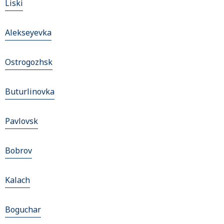
Liski
Alekseyevka
Ostrogozhsk
Buturlinovka
Pavlovsk
Bobrov
Kalach
Boguchar