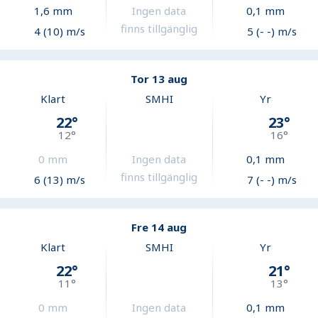
1,6
mm
Ingen data
0,1
mm
finns tillgänglig
4 (10) m/s
5 (- -) m/s
Tor 13 aug
Klart
SMHI
Yr
22
°
23
°
12
°
16
°
0
mm
Ingen data
0,1
mm
finns tillgänglig
6 (13) m/s
7 (- -) m/s
Fre 14 aug
Klart
SMHI
Yr
22
°
21
°
11
°
13
°
0
mm
Ingen data
0,1
mm