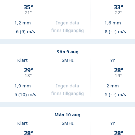
35
°
33
°
21
°
22
°
1,2
mm
Ingen data
1,6
mm
finns tillgänglig
6 (9) m/s
8 (- -) m/s
Sön 9 aug
Klart
SMHI
Yr
29
°
28
°
18
°
19
°
1,9
mm
Ingen data
2
mm
finns tillgänglig
5 (10) m/s
5 (- -) m/s
Mån 10 aug
Klart
SMHI
Yr
28
°
28
°