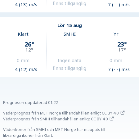
finns tillgänglig
4 (13) m/s
7 (- -) m/s
Lör 15 aug
Klart
SMHI
Yr
26
°
23
°
12
°
17
°
0
mm
Ingen data
0
mm
finns tillgänglig
4 (12) m/s
7 (- -) m/s
Prognosen uppdaterad
01:22
Väderprognos från MET Norge tillhandahållen
enligt
CC BY 4.0
Väderprognos från SMHI tillhandahållen
enligt
CC BY 4.0
Väderikoner från SMHI och MET Norge har mappats till
likvärdiga ikoner från Klart.