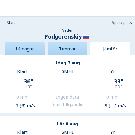
Start
Spara plats
Väder
Podgorenskiy
14 dagar
Timmar
Jämför
Idag 7 aug
Klart
SMHI
Yr
36
°
33
°
19
°
20
°
0
mm
Ingen data
0
mm
finns tillgänglig
3 (6) m/s
3 (- -) m/s
Lör 8 aug
Klart
SMHI
Yr