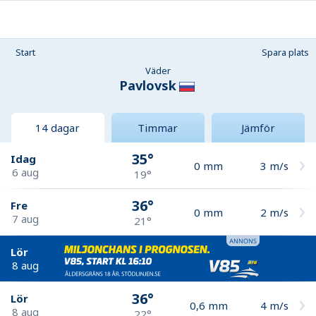
Start
Spara plats
Väder
Pavlovsk
14 dagar
Timmar
Jämför
35°
Idag
0
mm
3
m/s
6 aug
19°
36°
Fre
0
mm
2
m/s
7 aug
21°
Lör
8 aug
36°
Lör
0,6
mm
4
m/s
8 aug
22°