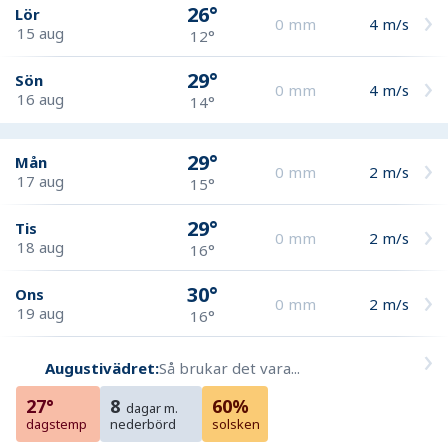
26°
Lör
0
mm
4
m/s
15 aug
12°
29°
Sön
0
mm
4
m/s
16 aug
14°
29°
Mån
0
mm
2
m/s
17 aug
15°
29°
Tis
0
mm
2
m/s
18 aug
16°
30°
Ons
0
mm
2
m/s
19 aug
16°
Augustivädret:
Så brukar det vara...
27°
8
60%
dagar m.
dagstemp
nederbörd
solsken