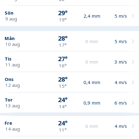
29°
Sön
2,4
mm
5
m/s
9 aug
19°
28°
Mån
0
mm
5
m/s
10 aug
17°
27°
Tis
0
mm
3
m/s
11 aug
16°
28°
Ons
0,4
mm
4
m/s
12 aug
15°
24°
Tor
0,9
mm
6
m/s
13 aug
14°
24°
Fre
0
mm
4
m/s
14 aug
11°