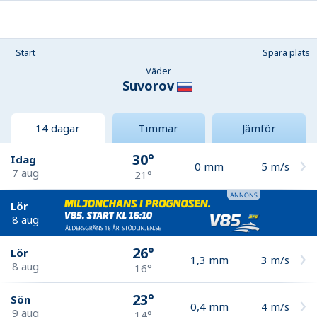
Start
Spara plats
Väder
Suvorov
14 dagar
Timmar
Jämför
30°
Idag
0
mm
5
m/s
7 aug
21°
Lör
8 aug
26°
Lör
1,3
mm
3
m/s
8 aug
16°
23°
Sön
0,4
mm
4
m/s
9 aug
14°