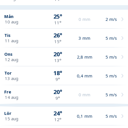
25°
Mån
0
mm
2
m/s
10 aug
11°
26°
Tis
3
mm
5
m/s
11 aug
15°
20°
Ons
2,8
mm
5
m/s
12 aug
13°
18°
Tor
0,4
mm
5
m/s
13 aug
9°
20°
Fre
0
mm
5
m/s
14 aug
9°
24°
Lör
0,1
mm
5
m/s
15 aug
12°