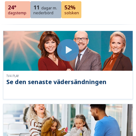
24°
11
52%
dagar m.
dagstemp
nederbörd
solsken
TV4 PLAY
Se den senaste vädersändningen