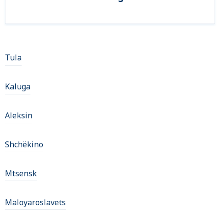
Tula
Kaluga
Aleksin
Shchëkino
Mtsensk
Maloyaroslavets