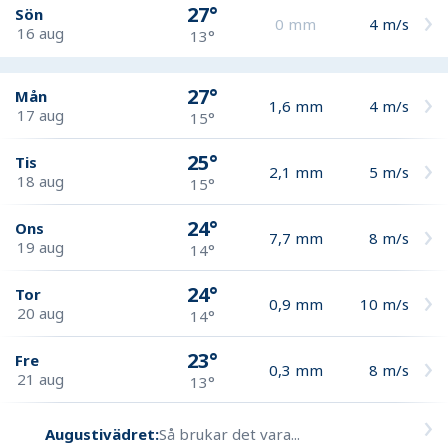
27°
Sön
0
mm
4
m/s
16 aug
13°
27°
Mån
1,6
mm
4
m/s
17 aug
15°
25°
Tis
2,1
mm
5
m/s
18 aug
15°
24°
Ons
7,7
mm
8
m/s
19 aug
14°
24°
Tor
0,9
mm
10
m/s
20 aug
14°
23°
Fre
0,3
mm
8
m/s
21 aug
13°
Augustivädret:
Så brukar det vara...