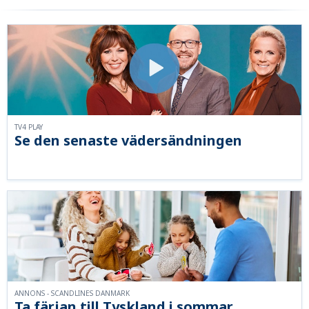
TV4 PLAY
Se den senaste vädersändningen
ANNONS - SCANDLINES DANMARK
Ta färjan till Tyskland i sommar