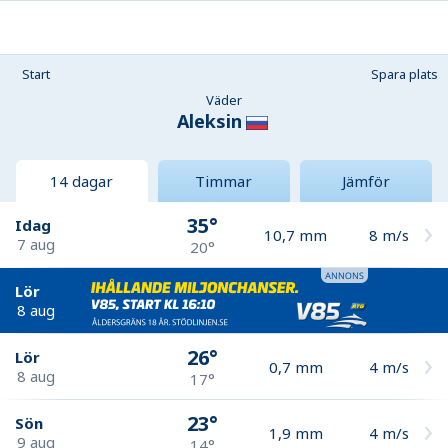
Start
Spara plats
Väder
Aleksin
14 dagar
Timmar
Jämför
35°
Idag
10,7
mm
8
m/s
7 aug
20°
Lör
8 aug
26°
Lör
0,7
mm
4
m/s
8 aug
17°
23°
Sön
1,9
mm
4
m/s
9 aug
14°