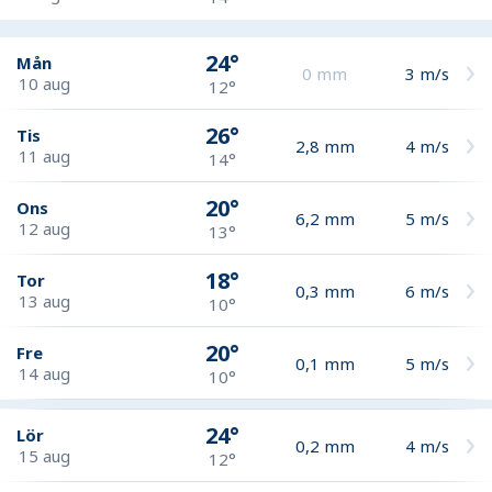
24°
Mån
0
mm
3
m/s
10 aug
12°
26°
Tis
2,8
mm
4
m/s
11 aug
14°
20°
Ons
6,2
mm
5
m/s
12 aug
13°
18°
Tor
0,3
mm
6
m/s
13 aug
10°
20°
Fre
0,1
mm
5
m/s
14 aug
10°
24°
Lör
0,2
mm
4
m/s
15 aug
12°