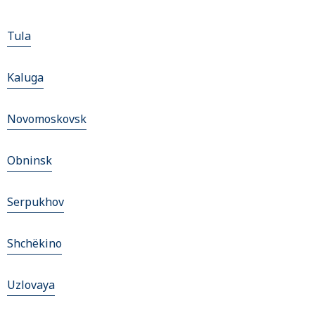
Tula
Kaluga
Novomoskovsk
Obninsk
Serpukhov
Shchëkino
Uzlovaya