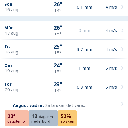
26°
Sön
0,1
mm
4
m/s
16 aug
14°
26°
Mån
0
mm
4
m/s
17 aug
15°
25°
Tis
3,7
mm
4
m/s
18 aug
15°
24°
Ons
1
mm
5
m/s
19 aug
15°
23°
Tor
0,9
mm
5
m/s
20 aug
14°
Augustivädret:
Så brukar det vara...
23°
12
52%
dagar m.
dagstemp
nederbörd
solsken