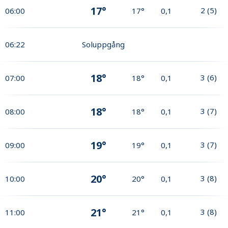
17°
2
(
5
)
06:00
17°
0,1
06:22
Soluppgång
18°
3
(
6
)
07:00
18°
0,1
18°
3
(
7
)
08:00
18°
0,1
19°
3
(
7
)
09:00
19°
0,1
20°
3
(
8
)
10:00
20°
0,1
21°
3
(
8
)
11:00
21°
0,1