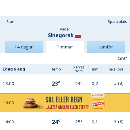
Start
Spara plats
Väder
Sinegorsk
14 dagar
Timmar
Jämför
Graf
känns
Idag
6 aug
temp
mm
m/s (by)
som
23°
3
(
8
)
13:00
24°
0,2
14:00
24°
3
(
8
)
14:00
25°
0,1