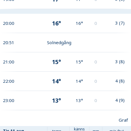
16°
3
(
7
)
20:00
16°
0
20:51
Solnedgång
15°
3
(
8
)
21:00
15°
0
14°
4
(
8
)
22:00
14°
0
13°
4
(
9
)
23:00
13°
0
Graf
känns
Tis
11 aug
temp
mm
m/s (by)