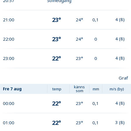
20:57
Solnedgång
23°
4
(
8
)
21:00
24°
0,1
23°
4
(
8
)
22:00
24°
0
22°
4
(
8
)
23:00
23°
0
Graf
känns
Fre
7 aug
temp
mm
m/s (by)
som
22°
4
(
8
)
00:00
23°
0,1
22°
3
(
8
)
01:00
23°
0,1