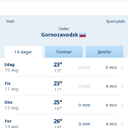
Start
Spara plats
Väder
Gornozavodsk
14 dagar
Timmar
Jämför
23°
Idag
0
mm
3
m/s
10 aug
15°
23°
Tis
0
mm
4
m/s
11 aug
11°
25°
Ons
0
mm
4
m/s
12 aug
16°
26°
Tor
0
mm
4
m/s
13 aug
19°