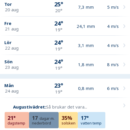
25°
Tor
7,3
mm
5
m/s
20 aug
20°
24°
Fre
24,1
mm
4
m/s
21 aug
19°
24°
Lör
3,1
mm
4
m/s
22 aug
19°
24°
Sön
1,8
mm
8
m/s
23 aug
19°
23°
Mån
0,8
mm
6
m/s
24 aug
19°
Augustivädret:
Så brukar det vara...
21°
17
35%
17°
dagar m.
dagstemp
nederbörd
solsken
vatten temp