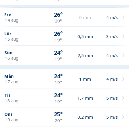
26°
Fre
0
mm
4
m/s
14 aug
20°
26°
Lör
0,5
mm
3
m/s
15 aug
19°
24°
Sön
2,5
mm
4
m/s
16 aug
19°
24°
Mån
1
mm
4
m/s
17 aug
19°
24°
Tis
1,7
mm
5
m/s
18 aug
19°
25°
Ons
0,2
mm
5
m/s
19 aug
20°