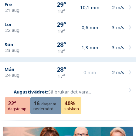
29°
Fre
10,1
mm
2
m/s
21 aug
18°
29°
Lör
0,6
mm
3
m/s
22 aug
19°
28°
Sön
1,3
mm
3
m/s
23 aug
18°
28°
Mån
0
mm
2
m/s
24 aug
17°
Augustivädret:
Så brukar det vara...
22°
16
40%
dagar m.
dagstemp
nederbörd
solsken