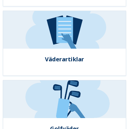
Väderartiklar
Golfväder