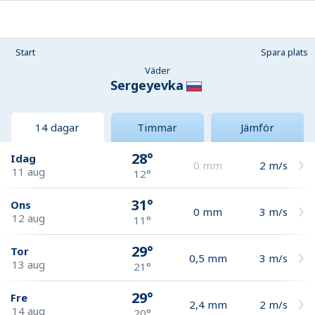
Start
Spara plats
Väder
Sergeyevka
14 dagar
Timmar
Jämför
28°
Idag
0
mm
2
m/s
11 aug
12°
31°
Ons
0
mm
3
m/s
12 aug
11°
29°
Tor
0,5
mm
3
m/s
13 aug
21°
29°
Fre
2,4
mm
2
m/s
14 aug
20°