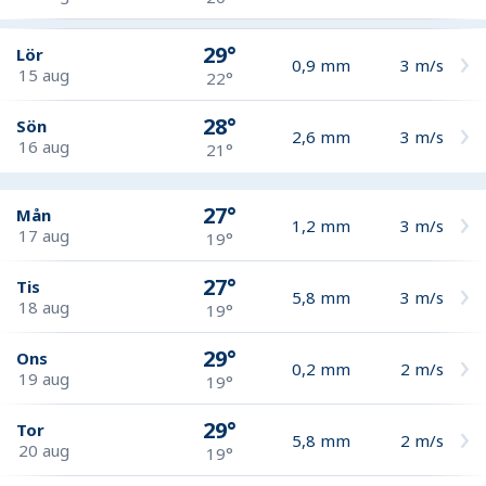
29°
Lör
0,9
mm
3
m/s
15 aug
22°
28°
Sön
2,6
mm
3
m/s
16 aug
21°
27°
Mån
1,2
mm
3
m/s
17 aug
19°
27°
Tis
5,8
mm
3
m/s
18 aug
19°
29°
Ons
0,2
mm
2
m/s
19 aug
19°
29°
Tor
5,8
mm
2
m/s
20 aug
19°