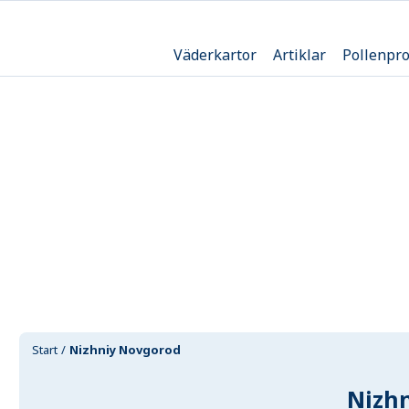
Väderkartor
Artiklar
Pollenpr
Start
Nizhniy Novgorod
Nizh