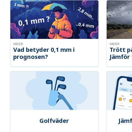
VÄDER
VÄDER
Vad betyder 0,1 mm i
Trött p
prognosen?
Jämför 
Golfväder
Jämf