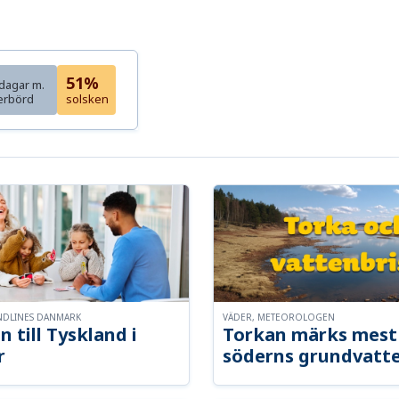
51%
dagar m.
erbörd
solsken
NDLINES DANMARK
VÄDER, METEOROLOGEN
n till Tyskland i
Torkan märks mest 
r
söderns grundvatt