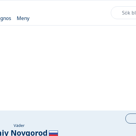
ognos
Meny
Väder
niy Novgorod