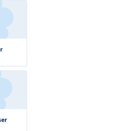
r
ser