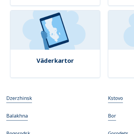
Väderkartor
Dzerzhinsk
Kstovo
Balakhna
Bor
Bogorodsk
Gorodets