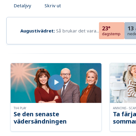
Detaljvy
Skriv ut
23°
13
Augustivädret:
Så brukar det vara...
dagstemp
ned
TV4 PLAY
ANNONS - SCA
Se den senaste
Ta färja
vädersändningen
somma