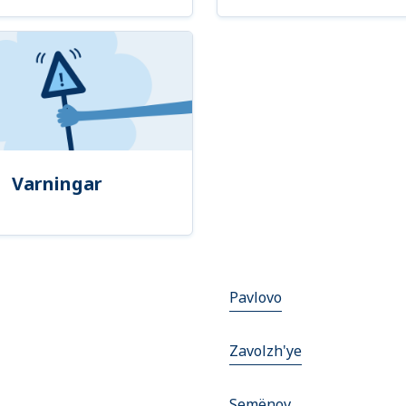
Varningar
Pavlovo
Zavolzh'ye
Semënov