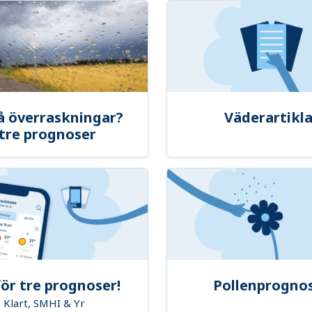
å överraskningar?
Väderartikla
tre prognoser
ör tre prognoser!
Pollenprogno
Klart, SMHI & Yr