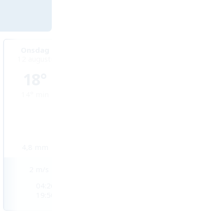
Onsdag
Torsdag
Fredag
12 augusti
13 augusti
14 augusti
18°
17°
17°
14°
min
11°
min
10°
min
4,8
mm
0,3
mm
1
mm
2
m/s
5
m/s
5
m/s
04:26
04:28
04:30
19:50
19:48
19:45