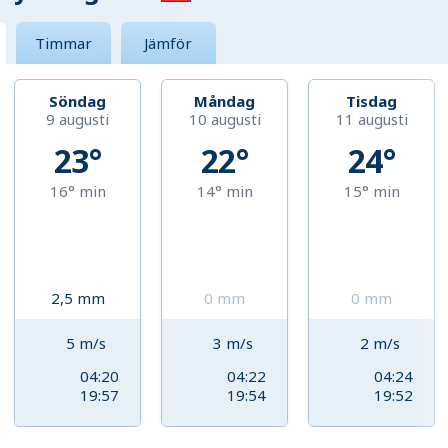
Timmar
Jämför
Söndag
Måndag
Tisdag
9 augusti
10 augusti
11 augusti
23°
22°
24°
16°
min
14°
min
15°
min
2,5
mm
0
mm
0
mm
5
m/s
3
m/s
2
m/s
04:20
04:22
04:24
19:57
19:54
19:52