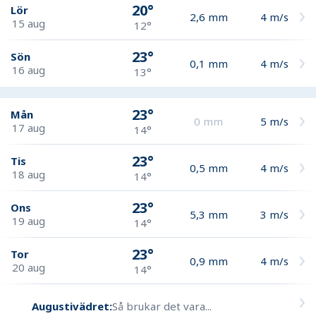
20°
Lör
2,6
mm
4
m/s
15 aug
12°
23°
Sön
0,1
mm
4
m/s
16 aug
13°
23°
Mån
0
mm
5
m/s
17 aug
14°
23°
Tis
0,5
mm
4
m/s
18 aug
14°
23°
Ons
5,3
mm
3
m/s
19 aug
14°
23°
Tor
0,9
mm
4
m/s
20 aug
14°
Augustivädret:
Så brukar det vara...