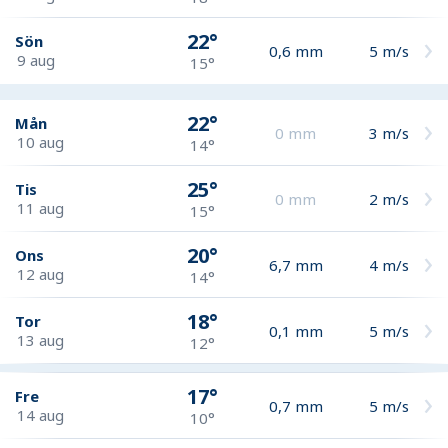
22°
Sön
0,6
mm
5
m/s
9 aug
15°
22°
Mån
0
mm
3
m/s
10 aug
14°
25°
Tis
0
mm
2
m/s
11 aug
15°
20°
Ons
6,7
mm
4
m/s
12 aug
14°
18°
Tor
0,1
mm
5
m/s
13 aug
12°
17°
Fre
0,7
mm
5
m/s
14 aug
10°