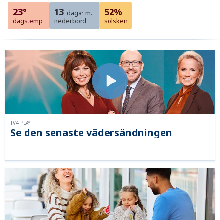
23°
13
52%
dagar m.
dagstemp
nederbörd
solsken
TV4 PLAY
Se den senaste vädersändningen