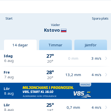
Start
Spara plats
Väder
Kstovo
14 dagar
Timmar
Jämför
27°
Idag
0
mm
3
m/s
6 aug
20°
28°
Fre
13,2
mm
4
m/s
7 aug
20°
Lör
8 aug
25°
Lör
0,7
mm
4
m/s
8 aug
18°