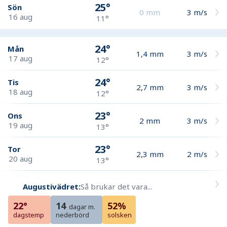
25°
Sön
0
mm
3
m/s
16 aug
11°
24°
Mån
1,4
mm
3
m/s
17 aug
12°
24°
Tis
2,7
mm
3
m/s
18 aug
12°
23°
Ons
2
mm
3
m/s
19 aug
13°
23°
Tor
2,3
mm
2
m/s
20 aug
13°
Augustivädret:
Så brukar det vara...
22°
14
52%
dagar m.
dagstemp
nederbörd
solsken