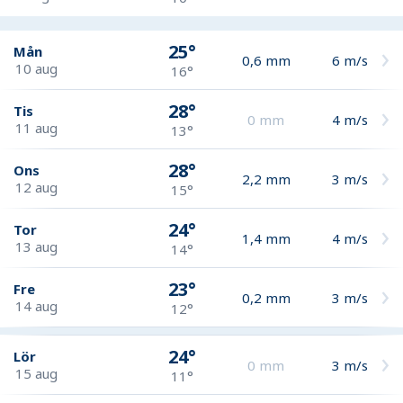
25°
Mån
0,6
mm
6
m/s
10 aug
16°
28°
Tis
0
mm
4
m/s
11 aug
13°
28°
Ons
2,2
mm
3
m/s
12 aug
15°
24°
Tor
1,4
mm
4
m/s
13 aug
14°
23°
Fre
0,2
mm
3
m/s
14 aug
12°
24°
Lör
0
mm
3
m/s
15 aug
11°