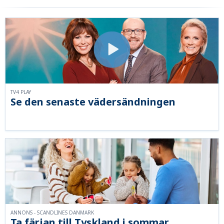
TV4 PLAY
Se den senaste vädersändningen
ANNONS - SCANDLINES DANMARK
Ta färjan till Tyskland i sommar