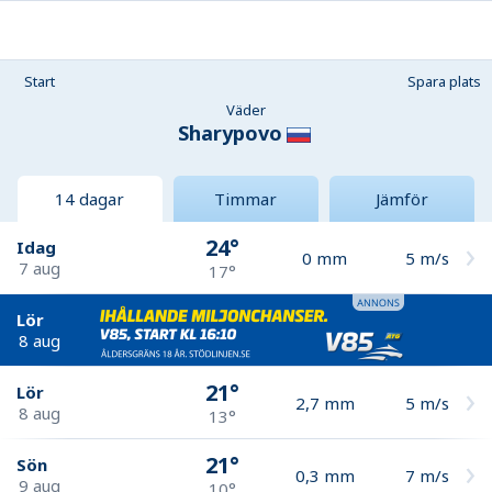
Start
Spara plats
Väder
Sharypovo
14 dagar
Timmar
Jämför
24°
Idag
0
mm
5
m/s
7 aug
17°
Lör
8 aug
21°
Lör
2,7
mm
5
m/s
8 aug
13°
21°
Sön
0,3
mm
7
m/s
9 aug
10°