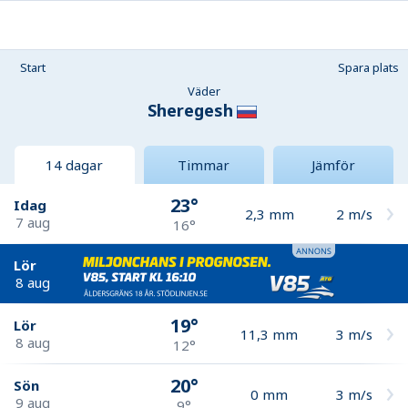
Start
Spara plats
Väder
Sheregesh
14 dagar
Timmar
Jämför
23°
Idag
2,3
mm
2
m/s
7 aug
16°
Lör
8 aug
19°
Lör
11,3
mm
3
m/s
8 aug
12°
20°
Sön
0
mm
3
m/s
9 aug
9°