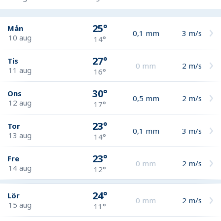
25°
Mån
0,1
mm
3
m/s
10 aug
14°
27°
Tis
0
mm
2
m/s
11 aug
16°
30°
Ons
0,5
mm
2
m/s
12 aug
17°
23°
Tor
0,1
mm
3
m/s
13 aug
14°
23°
Fre
0
mm
2
m/s
14 aug
12°
24°
Lör
0
mm
2
m/s
15 aug
11°