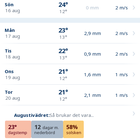
24°
Sön
0
mm
2
m/s
16 aug
12°
23°
Mån
2,9
mm
2
m/s
17 aug
13°
22°
Tis
0,9
mm
2
m/s
18 aug
13°
21°
Ons
1,6
mm
1
m/s
19 aug
12°
21°
Tor
2,1
mm
1
m/s
20 aug
12°
Augustivädret:
Så brukar det vara...
23°
12
58%
dagar m.
dagstemp
nederbörd
solsken