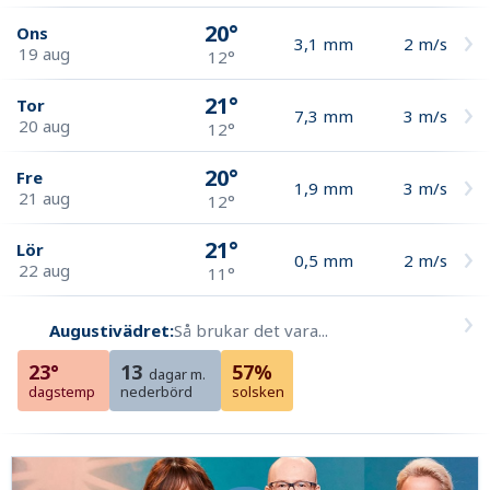
20°
Ons
3,1
mm
2
m/s
19 aug
12°
21°
Tor
7,3
mm
3
m/s
20 aug
12°
20°
Fre
1,9
mm
3
m/s
21 aug
12°
21°
Lör
0,5
mm
2
m/s
22 aug
11°
Augustivädret:
Så brukar det vara...
23°
13
57%
dagar m.
dagstemp
nederbörd
solsken