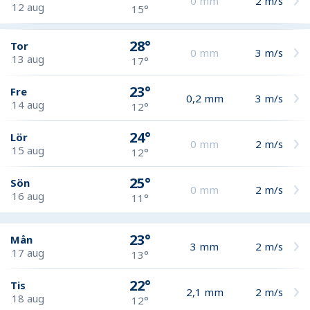
0
mm
2
m/s
12 aug
15°
28°
Tor
0
mm
3
m/s
13 aug
17°
23°
Fre
0,2
mm
3
m/s
14 aug
12°
24°
Lör
0
mm
2
m/s
15 aug
12°
25°
Sön
0
mm
2
m/s
16 aug
11°
23°
Mån
3
mm
2
m/s
17 aug
13°
22°
Tis
2,1
mm
2
m/s
18 aug
12°