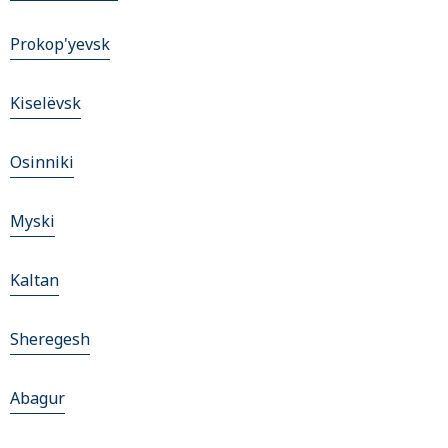
Prokop'yevsk
Kiselëvsk
Osinniki
Myski
Kaltan
Sheregesh
Abagur