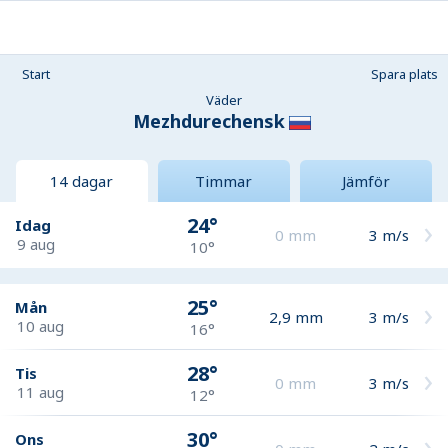
Start
Spara plats
Väder
Mezhdurechensk
14 dagar
Timmar
Jämför
24°
Idag
0
mm
3
m/s
9 aug
10°
25°
Mån
2,9
mm
3
m/s
10 aug
16°
28°
Tis
0
mm
3
m/s
11 aug
12°
30°
Ons