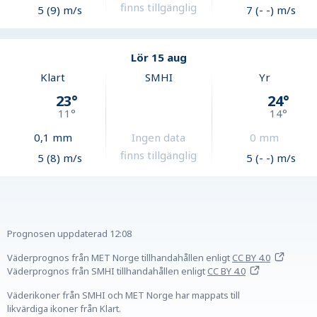
finns tillgänglig
5 (9) m/s
7 (- -) m/s
Lör 15 aug
Klart
SMHI
Yr
23
°
24
°
11
°
14
°
0,1
mm
Ingen data
0
mm
finns tillgänglig
5 (8) m/s
5 (- -) m/s
Prognosen uppdaterad
12:08
Väderprognos från MET Norge tillhandahållen
enligt
CC BY 4.0
Väderprognos från SMHI tillhandahållen
enligt
CC BY 4.0
Väderikoner från SMHI och MET Norge har mappats till
likvärdiga ikoner från Klart.