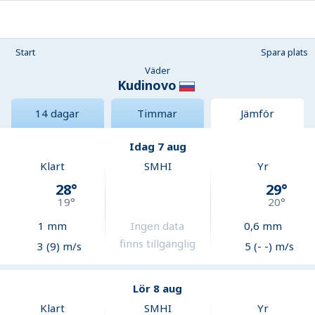
Start
Spara plats
Väder
Kudinovo
14 dagar
Timmar
Jämför
Idag 7 aug
Klart
SMHI
Yr
28
°
29
°
19
°
20
°
1
mm
Ingen data
0,6
mm
finns tillgänglig
3 (9) m/s
5 (- -) m/s
Lör 8 aug
Klart
SMHI
Yr