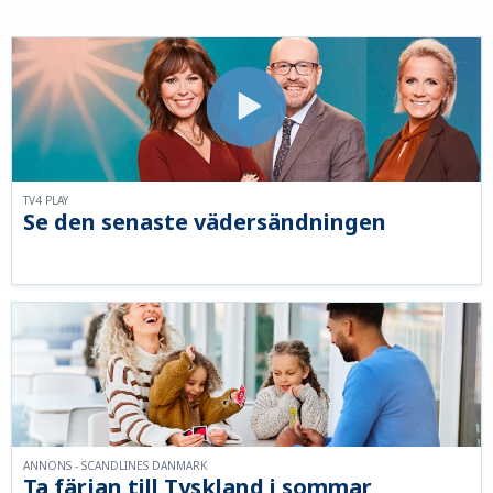
TV4 PLAY
Se den senaste vädersändningen
ANNONS - SCANDLINES DANMARK
Ta färjan till Tyskland i sommar