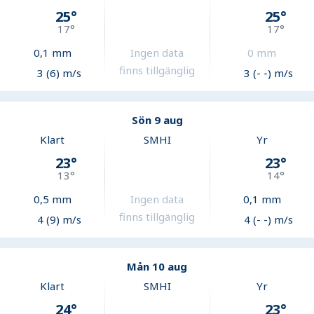
25
°
25
°
17
°
17
°
0,1
mm
Ingen data
0
mm
finns tillgänglig
3 (6) m/s
3 (- -) m/s
Sön 9 aug
Klart
SMHI
Yr
23
°
23
°
13
°
14
°
0,5
mm
Ingen data
0,1
mm
finns tillgänglig
4 (9) m/s
4 (- -) m/s
Mån 10 aug
Klart
SMHI
Yr
24
°
23
°