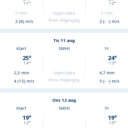
11
°
12
°
0
mm
Ingen data
0
mm
finns tillgänglig
2 (6) m/s
2 (- -) m/s
Tis 11 aug
Klart
SMHI
Yr
25
°
24
°
14
°
15
°
2,3
mm
Ingen data
4,7
mm
finns tillgänglig
4 (13) m/s
5 (- -) m/s
Ons 12 aug
Klart
SMHI
Yr
19
°
19
°
12
°
15
°