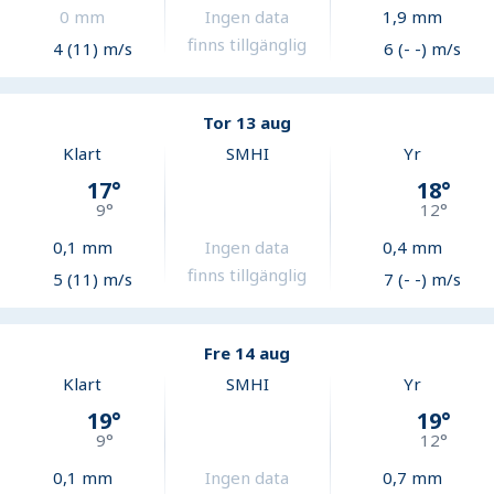
0
mm
Ingen data
1,9
mm
finns tillgänglig
4 (11) m/s
6 (- -) m/s
Tor 13 aug
Klart
SMHI
Yr
17
°
18
°
9
°
12
°
0,1
mm
Ingen data
0,4
mm
finns tillgänglig
5 (11) m/s
7 (- -) m/s
Fre 14 aug
Klart
SMHI
Yr
19
°
19
°
9
°
12
°
0,1
mm
Ingen data
0,7
mm