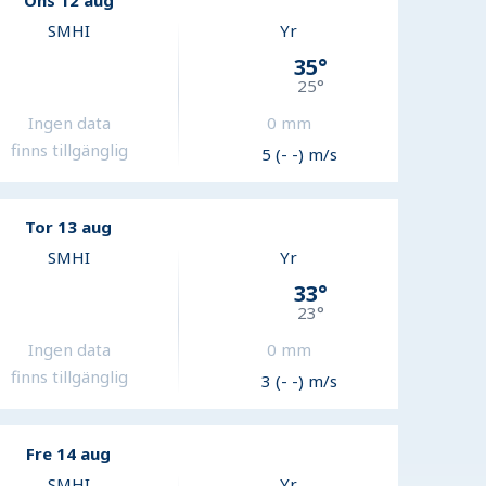
Ons 12 aug
SMHI
Yr
35
°
25
°
Ingen data
0
mm
finns tillgänglig
5 (- -) m/s
Tor 13 aug
SMHI
Yr
33
°
23
°
Ingen data
0
mm
finns tillgänglig
3 (- -) m/s
Fre 14 aug
SMHI
Yr