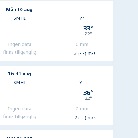
Mån 10 aug
SMHI
Yr
33
°
22
°
Ingen data
0
mm
finns tillgänglig
3 (- -) m/s
Tis 11 aug
SMHI
Yr
36
°
22
°
Ingen data
0
mm
finns tillgänglig
2 (- -) m/s