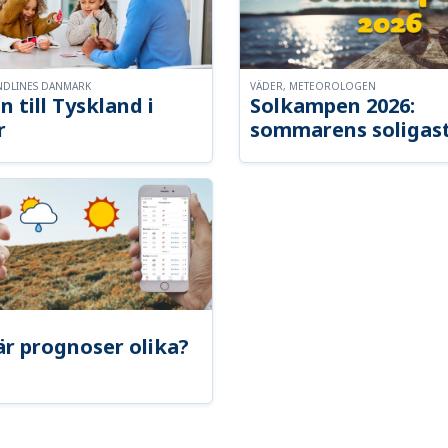
NDLINES DANMARK
VÄDER, METEOROLOGEN
n till Tyskland i
Solkampen 2026:
r
sommarens soligast
är prognoser olika?