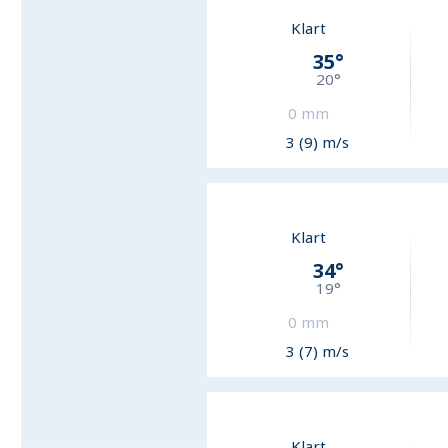
Klart
35
°
20
°
0
mm
3 (9) m/s
Klart
34
°
19
°
0
mm
3 (7) m/s
Klart