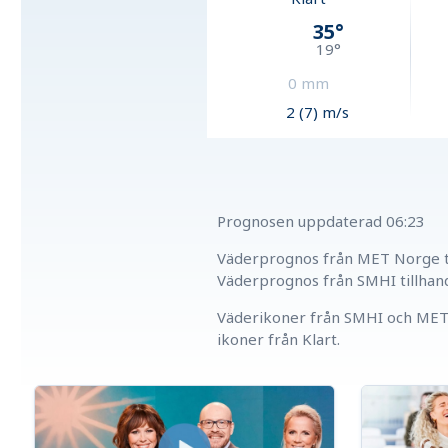
35
°
19
°
0
mm
2 (7) m/s
Prognosen uppdaterad
06:23
Väderprognos från MET Norge ti
Väderprognos från SMHI tillhan
Väderikoner från SMHI och MET 
ikoner från Klart.