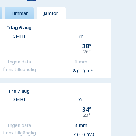
Timmar
Jämför
Idag 6 aug
SMHI
Yr
38
°
26
°
Ingen data
0
mm
finns tillgänglig
8 (- -) m/s
Fre 7 aug
SMHI
Yr
34
°
23
°
Ingen data
3
mm
finns tillgänglig
7 (- -) m/s