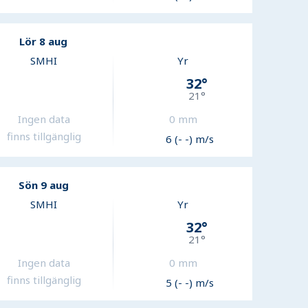
Lör 8 aug
SMHI
Yr
32
°
21
°
Ingen data
0
mm
finns tillgänglig
6 (- -) m/s
Sön 9 aug
SMHI
Yr
32
°
21
°
Ingen data
0
mm
finns tillgänglig
5 (- -) m/s