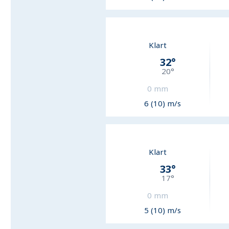
Klart
32
°
20
°
0
mm
6 (10) m/s
Klart
33
°
17
°
0
mm
5 (10) m/s