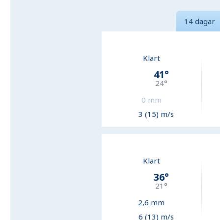
14 dagar
Klart
41
°
24
°
0
mm
3 (15) m/s
Klart
36
°
21
°
2,6
mm
6 (13) m/s