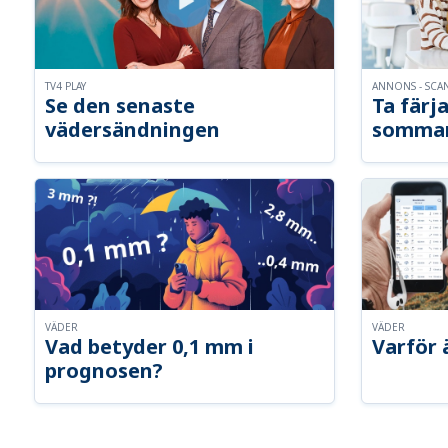
TV4 PLAY
ANNONS - SCA
Se den senaste
Ta färja
vädersändningen
somma
VÄDER
VÄDER
Vad betyder 0,1 mm i
Varför 
prognosen?