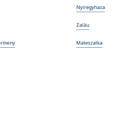
Nyiregyhaza
Zalău
ormeny
Mateszalka