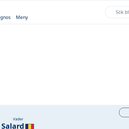
ognos
Meny
Väder
Salard