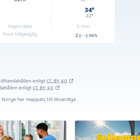
34
°
22
°
Ingen data
0
mm
finns tillgänglig
2 (- -) m/s
llhandahållen
enligt
CC BY 4.0
dahållen
enligt
CC BY 4.0
Norge har mappats till likvärdiga