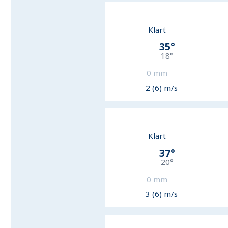
Klart
35
°
18
°
0
mm
2 (6) m/s
Klart
37
°
20
°
0
mm
3 (6) m/s