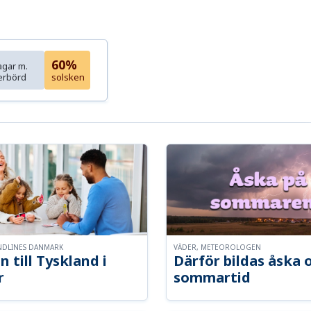
60%
agar m.
erbörd
solsken
NDLINES DANMARK
VÄDER, METEOROLOGEN
n till Tyskland i
Därför bildas åska 
r
sommartid