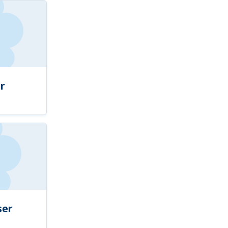
r
ser