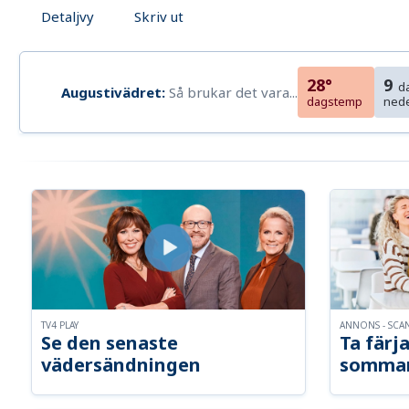
Detaljvy
Skriv ut
28°
9
d
Augustivädret:
Så brukar det vara...
dagstemp
ned
TV4 PLAY
ANNONS - SCA
Se den senaste
Ta färja
vädersändningen
somma