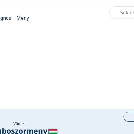
ognos
Meny
Väder
uboszormeny