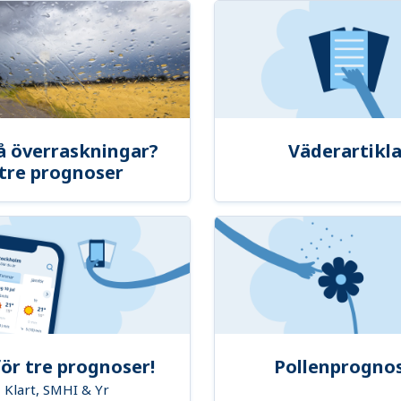
å överraskningar?
Väderartikla
tre prognoser
ör tre prognoser!
Pollenprogno
Klart, SMHI & Yr