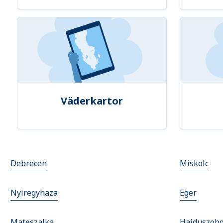
Väderkartor
Debrecen
Miskolc
Nyiregyhaza
Eger
Mateszalka
Hajduszobo