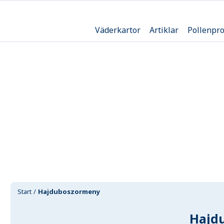
Väderkartor
Artiklar
Pollenpr
Start
Hajduboszormeny
Hajd