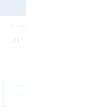
Torsdag
Fredag
Lördag
13 augusti
14 augusti
15 augusti
31°
32°
34°
15°
min
17°
min
17°
min
0
mm
0
mm
0
mm
5
m/s
4
m/s
2
m/s
05:25
05:27
05:28
19:50
19:49
19:47