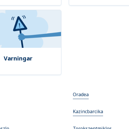
Varningar
Oradea
Kazincbarcika
szlo
Torokszentmiklos