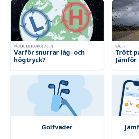
VÄDER, METEOROLOGEN
VÄDER
Varför snurrar låg- och
Trött p
högtryck?
Jämför 
Golfväder
Jämf