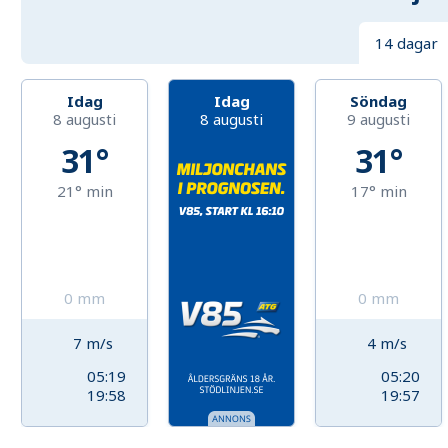
14 dagar
Idag
Idag
Söndag
8 augusti
8 augusti
9 augusti
31°
31°
21°
min
17°
min
0
mm
0
mm
7
m/s
4
m/s
05:19
05:20
19:58
19:57