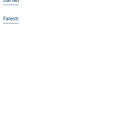
Bârlad
Falesti