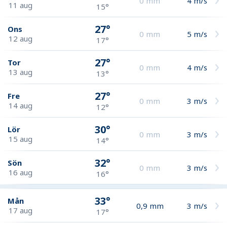
0
mm
4
m/s
11 aug
15°
27°
Ons
0
mm
5
m/s
12 aug
17°
27°
Tor
0
mm
4
m/s
13 aug
13°
27°
Fre
0
mm
3
m/s
14 aug
12°
30°
Lör
0
mm
3
m/s
15 aug
14°
32°
Sön
0
mm
3
m/s
16 aug
16°
33°
Mån
0,9
mm
3
m/s
17 aug
17°