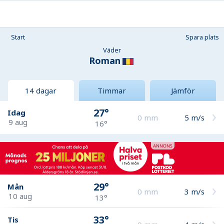
Start
Spara plats
Väder
Roman
14 dagar
Timmar
Jämför
27°
Idag
0
mm
5
m/s
9 aug
16°
29°
Mån
0
mm
3
m/s
10 aug
13°
33°
Tis