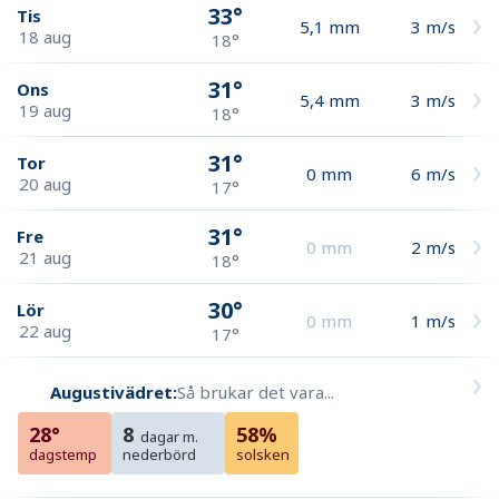
33°
Tis
5,1
mm
3
m/s
18 aug
18°
31°
Ons
5,4
mm
3
m/s
19 aug
18°
31°
Tor
0
mm
6
m/s
20 aug
17°
31°
Fre
0
mm
2
m/s
21 aug
18°
30°
Lör
0
mm
1
m/s
22 aug
17°
Augustivädret:
Så brukar det vara...
28°
8
58%
dagar m.
dagstemp
nederbörd
solsken