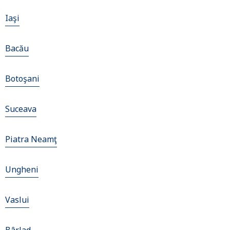
Iaşi
Bacău
Botoşani
Suceava
Piatra Neamţ
Ungheni
Vaslui