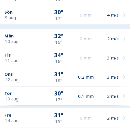
30°
Sön
0
mm
4
m/s
9 aug
17°
32°
Mån
0
mm
2
m/s
10 aug
16°
34°
Tis
0
mm
3
m/s
11 aug
16°
31°
Ons
0,2
mm
3
m/s
12 aug
18°
30°
Tor
0,1
mm
2
m/s
13 aug
17°
31°
Fre
0
mm
2
m/s
14 aug
15°