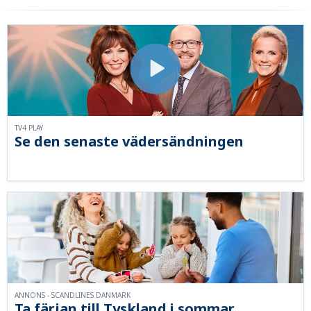
TV4 PLAY
Se den senaste vädersändningen
ANNONS - SCANDLINES DANMARK
Ta färjan till Tyskland i sommar