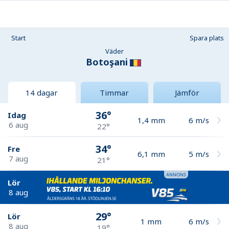
Start
Spara plats
Väder
Botoşani
14 dagar
Timmar
Jämför
36°
Idag
1,4
mm
6
m/s
6 aug
22°
34°
Fre
6,1
mm
5
m/s
7 aug
21°
Lör
8 aug
29°
Lör
1
mm
6
m/s
8 aug
19°