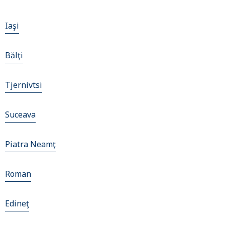
Iaşi
Bălţi
Tjernivtsi
Suceava
Piatra Neamţ
Roman
Edineţ