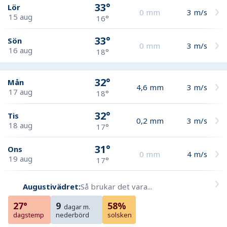
33°
Lör
0
mm
3
m/s
15 aug
16°
33°
Sön
0
mm
3
m/s
16 aug
18°
32°
Mån
4,6
mm
3
m/s
17 aug
18°
32°
Tis
0,2
mm
3
m/s
18 aug
17°
31°
Ons
0
mm
4
m/s
19 aug
17°
Augustivädret:
Så brukar det vara...
27°
9
58%
dagar m.
dagstemp
nederbörd
solsken