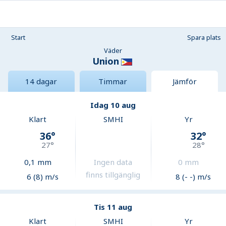
Start
Spara plats
Väder
Union
14 dagar
Timmar
Jämför
Idag 10 aug
Klart
SMHI
Yr
36
°
32
°
27
°
28
°
0,1
mm
Ingen data
0
mm
finns tillgänglig
6 (8) m/s
8 (- -) m/s
Tis 11 aug
Klart
SMHI
Yr