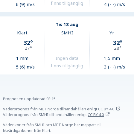
finns tillgänglig
6 (9) m/s
4 (- -) m/s
Tis 18 aug
Klart
SMHI
Yr
32
°
32
°
27
°
28
°
1
mm
Ingen data
1,5
mm
finns tillgänglig
5 (6) m/s
3 (- -) m/s
Prognosen uppdaterad
03:15
Väderprognos från MET Norge tillhandahållen
enligt
CC BY 4.0
Väderprognos från SMHI tillhandahållen
enligt
CC BY 4.0
Väderikoner från SMHI och MET Norge har mappats till
likvärdiga ikoner från Klart.