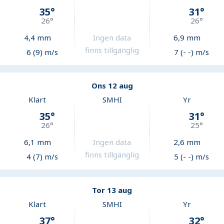
35
°
31
°
26
°
26
°
4,4
mm
Ingen data
6,9
mm
finns tillgänglig
6 (9) m/s
7 (- -) m/s
Ons 12 aug
Klart
SMHI
Yr
35
°
31
°
26
°
25
°
6,1
mm
Ingen data
2,6
mm
finns tillgänglig
4 (7) m/s
5 (- -) m/s
Tor 13 aug
Klart
SMHI
Yr
37
°
32
°