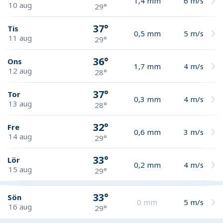
1,4
mm
6
m/s
10 aug
29°
37°
Tis
0,5
mm
5
m/s
11 aug
29°
36°
Ons
1,7
mm
4
m/s
12 aug
28°
37°
Tor
0,3
mm
4
m/s
13 aug
28°
32°
Fre
0,6
mm
3
m/s
14 aug
29°
33°
Lör
0,2
mm
4
m/s
15 aug
29°
33°
Sön
0
mm
5
m/s
16 aug
29°