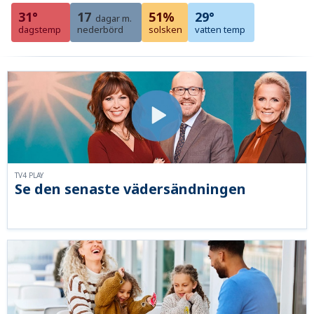
31°
17
51%
29°
dagar m.
dagstemp
nederbörd
solsken
vatten temp
TV4 PLAY
Se den senaste vädersändningen