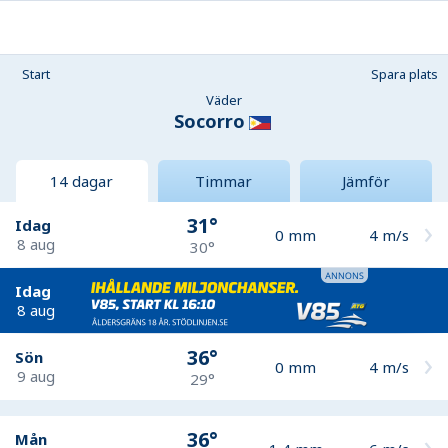
Start
Spara plats
Väder
Socorro
14 dagar
Timmar
Jämför
31°
Idag
0
mm
4
m/s
8 aug
30°
Idag
8 aug
36°
Sön
0
mm
4
m/s
9 aug
29°
36°
Mån