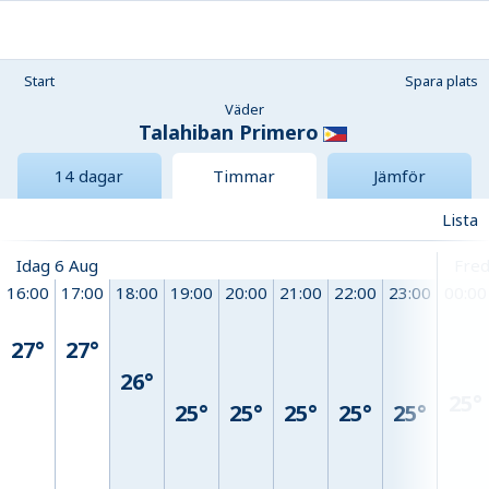
Start
Spara plats
Väder
Talahiban Primero
14 dagar
Timmar
Jämför
Lista
Idag 6 Aug
Fred
16:00
17:00
18:00
19:00
20:00
21:00
22:00
23:00
00:00
27°
27°
26°
25°
25°
25°
25°
25°
25°