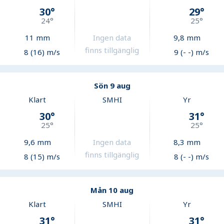
30
°
29
°
24
°
25
°
11
mm
Ingen data
9,8
mm
finns tillgänglig
8 (16) m/s
9 (- -) m/s
Sön 9 aug
Klart
SMHI
Yr
30
°
31
°
25
°
25
°
9,6
mm
Ingen data
8,3
mm
finns tillgänglig
8 (15) m/s
8 (- -) m/s
Mån 10 aug
Klart
SMHI
Yr
31
°
31
°