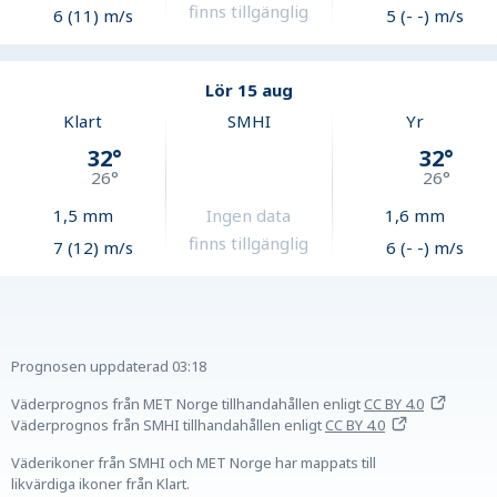
finns tillgänglig
6 (11) m/s
5 (- -) m/s
Lör 15 aug
Klart
SMHI
Yr
32
°
32
°
26
°
26
°
1,5
mm
Ingen data
1,6
mm
finns tillgänglig
7 (12) m/s
6 (- -) m/s
Prognosen uppdaterad
03:18
Väderprognos från MET Norge tillhandahållen
enligt
CC BY 4.0
Väderprognos från SMHI tillhandahållen
enligt
CC BY 4.0
Väderikoner från SMHI och MET Norge har mappats till
likvärdiga ikoner från Klart.