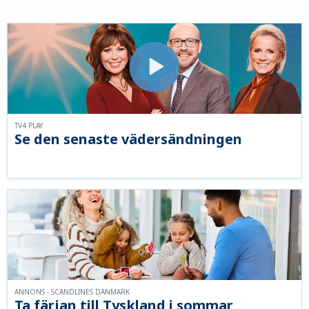
TV4 PLAY
Se den senaste vädersändningen
ANNONS - SCANDLINES DANMARK
Ta färjan till Tyskland i sommar