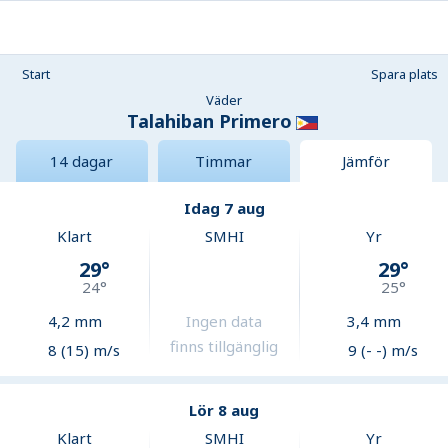
Start
Spara plats
Väder
Talahiban Primero
14 dagar
Timmar
Jämför
Idag 7 aug
Klart
SMHI
Yr
29
°
29
°
24
°
25
°
4,2
mm
Ingen data
3,4
mm
finns tillgänglig
8 (15) m/s
9 (- -) m/s
Lör 8 aug
Klart
SMHI
Yr