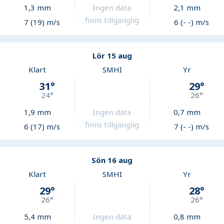
1,3
mm
Ingen data
2,1
mm
finns tillgänglig
7 (19) m/s
6 (- -) m/s
Lör 15 aug
Klart
SMHI
Yr
31
°
29
°
24
°
26
°
1,9
mm
Ingen data
0,7
mm
finns tillgänglig
6 (17) m/s
7 (- -) m/s
Sön 16 aug
Klart
SMHI
Yr
29
°
28
°
26
°
26
°
5,4
mm
Ingen data
0,8
mm