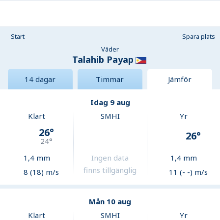
Start
Spara plats
Väder
Talahib Payap
14 dagar
Timmar
Jämför
Idag 9 aug
Klart
SMHI
Yr
26
°
26
°
24
°
1,4
mm
Ingen data
1,4
mm
finns tillgänglig
8 (18) m/s
11 (- -) m/s
Mån 10 aug
Klart
SMHI
Yr