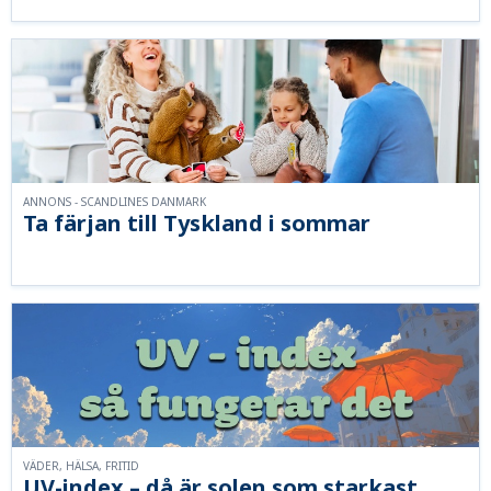
ANNONS - SCANDLINES DANMARK
Ta färjan till Tyskland i sommar
VÄDER, HÄLSA, FRITID
UV-index – då är solen som starkast