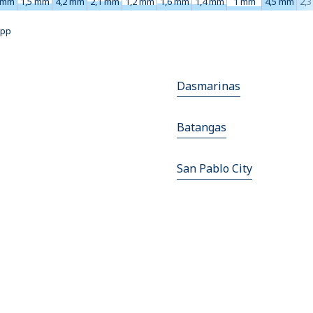
 mm
1,5 mm
4,2 mm
2,1 mm
1,2 mm
1,6 mm
1,4 mm
1 mm
4,5 mm
2,
upp
Dasmarinas
Batangas
San Pablo City