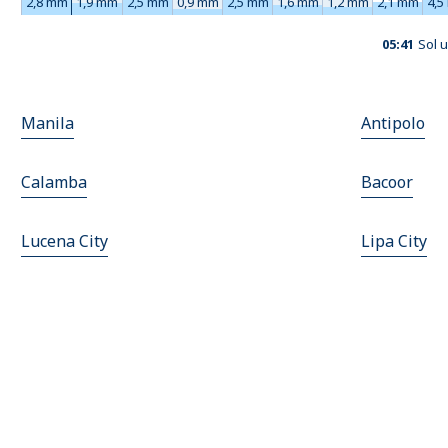
2,8 mm
1,9 mm
2,5 mm
0,9 mm
2,5 mm
1,6 mm
1,2 mm
2,1 mm
4,5
05:41
Sol 
Manila
Antipolo
Calamba
Bacoor
Lucena City
Lipa City