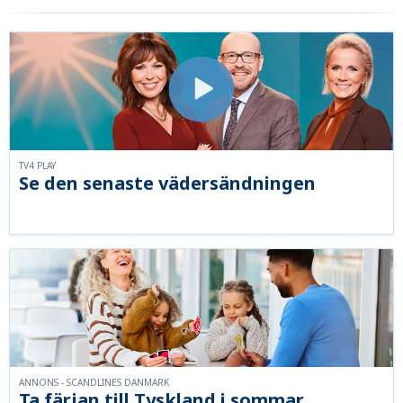
TV4 PLAY
Se den senaste vädersändningen
ANNONS - SCANDLINES DANMARK
Ta färjan till Tyskland i sommar