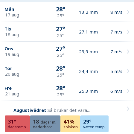
28°
Mån
13,2
mm
8
m/s
17 aug
25°
27°
Tis
27,1
mm
7
m/s
18 aug
25°
27°
Ons
29,9
mm
7
m/s
19 aug
25°
28°
Tor
24,4
mm
5
m/s
20 aug
25°
28°
Fre
25,3
mm
6
m/s
21 aug
25°
Augustivädret:
Så brukar det vara...
31°
18
41%
29°
dagar m.
dagstemp
nederbörd
solsken
vatten temp