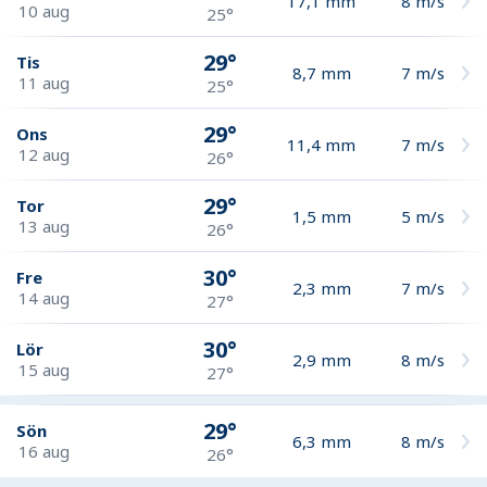
17,1
mm
8
m/s
10 aug
25°
29°
Tis
8,7
mm
7
m/s
11 aug
25°
29°
Ons
11,4
mm
7
m/s
12 aug
26°
29°
Tor
1,5
mm
5
m/s
13 aug
26°
30°
Fre
2,3
mm
7
m/s
14 aug
27°
30°
Lör
2,9
mm
8
m/s
15 aug
27°
29°
Sön
6,3
mm
8
m/s
16 aug
26°