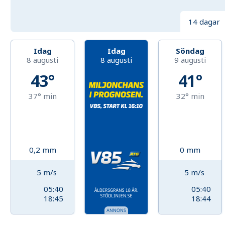
14 dagar
Idag
Idag
Söndag
8 augusti
8 augusti
9 augusti
43°
41°
37°
min
32°
min
0,2
mm
0
mm
5
m/s
5
m/s
05:40
05:40
18:45
18:44