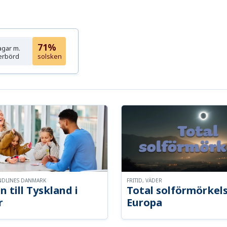
71%
agar m.
erbörd
solsken
NDLINES DANMARK
FRITID, VÄDER
n till Tyskland i
Total solförmörkel
r
Europa