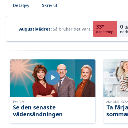
Detaljvy
Skriv ut
33°
0
d
Augustivädret:
Så brukar det vara...
dagstemp
ned
TV4 PLAY
ANNONS - SCA
Se den senaste
Ta färja
vädersändningen
somma