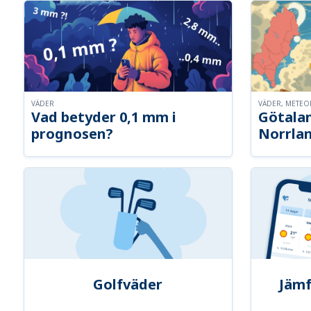
VÄDER
VÄDER, METE
Vad betyder 0,1 mm i
Götalan
prognosen?
Norrla
Golfväder
Jämf