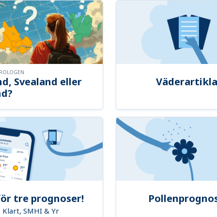
OROLOGEN
d, Svealand eller
Väderartikla
nd?
ör tre prognoser!
Pollenprogno
Klart, SMHI & Yr