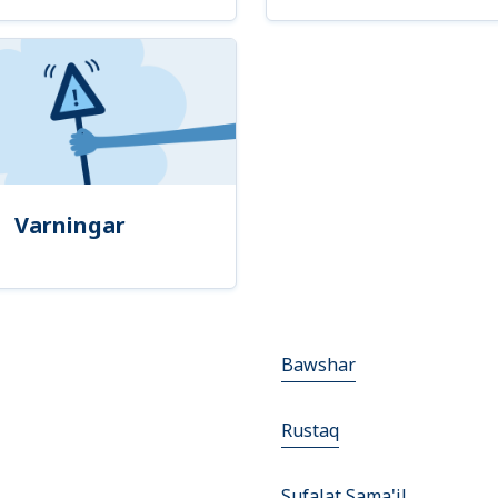
Varningar
Bawshar
Rustaq
Sufalat Sama'il