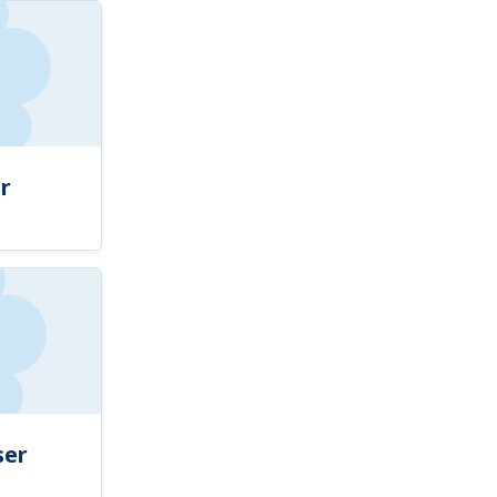
r
ser