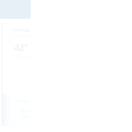
Torsdag
Fredag
Lördag
13 augusti
14 augusti
15 augusti
42°
41°
41°
32°
min
30°
min
31°
min
0
mm
0
mm
0
mm
5
m/s
3
m/s
3
m/s
05:42
05:42
05:43
18:42
18:41
18:40