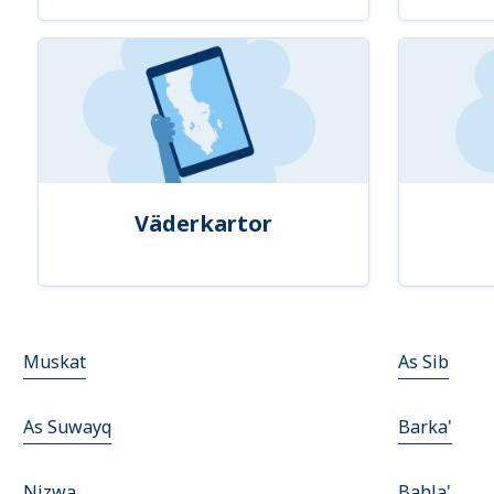
Väderkartor
Muskat
As Sib
As Suwayq
Barka'
Nizwa
Bahla'