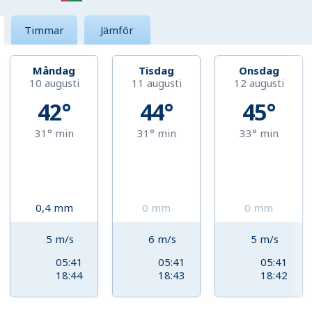
Timmar
Jämför
Måndag
Tisdag
Onsdag
10 augusti
11 augusti
12 augusti
42°
44°
45°
31°
min
31°
min
33°
min
0,4
mm
0
mm
0
mm
5
m/s
6
m/s
5
m/s
05:41
05:41
05:41
18:44
18:43
18:42