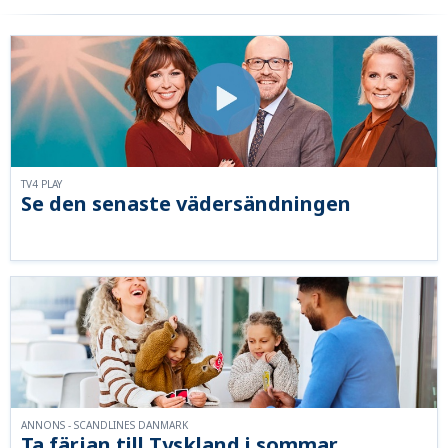
TV4 PLAY
Se den senaste vädersändningen
ANNONS - SCANDLINES DANMARK
Ta färjan till Tyskland i sommar