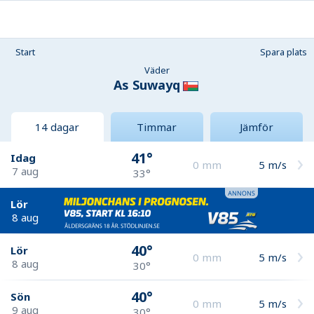
Start
Spara plats
Väder
As Suwayq
14 dagar
Timmar
Jämför
41°
Idag
0
mm
5
m/s
7 aug
33°
Lör
8 aug
40°
Lör
0
mm
5
m/s
8 aug
30°
40°
Sön
0
mm
5
m/s
9 aug
30°