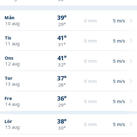
39°
Mån
0
mm
5
m/s
10 aug
29°
41°
Tis
0
mm
5
m/s
11 aug
31°
41°
Ons
0
mm
5
m/s
12 aug
32°
37°
Tor
0
mm
5
m/s
13 aug
28°
36°
Fre
0
mm
5
m/s
14 aug
29°
38°
Lör
0
mm
5
m/s
15 aug
30°