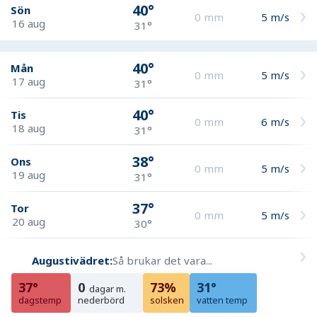
40°
Sön
0
mm
5
m/s
16 aug
31°
40°
Mån
0
mm
5
m/s
17 aug
31°
40°
Tis
0
mm
6
m/s
18 aug
31°
38°
Ons
0
mm
5
m/s
19 aug
31°
37°
Tor
0
mm
5
m/s
20 aug
30°
Augustivädret:
Så brukar det vara...
37°
0
73%
31°
dagar m.
dagstemp
nederbörd
solsken
vatten temp