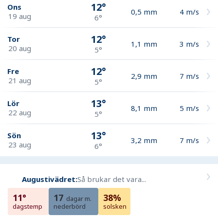
12°
Ons
0,5
mm
4
m/s
19 aug
6°
12°
Tor
1,1
mm
3
m/s
20 aug
5°
12°
Fre
2,9
mm
7
m/s
21 aug
5°
13°
Lör
8,1
mm
5
m/s
22 aug
5°
13°
Sön
3,2
mm
7
m/s
23 aug
6°
Augustivädret:
Så brukar det vara...
11°
17
38%
dagar m.
dagstemp
nederbörd
solsken