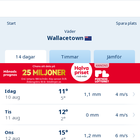
Start
Spara plats
Väder
Wallacetown
14 dagar
Timmar
Jämför
11°
Idag
1,1
mm
4
m/s
10 aug
5°
12°
Tis
0
mm
4
m/s
11 aug
2°
15°
Ons
1,2
mm
6
m/s
12 aug
4°