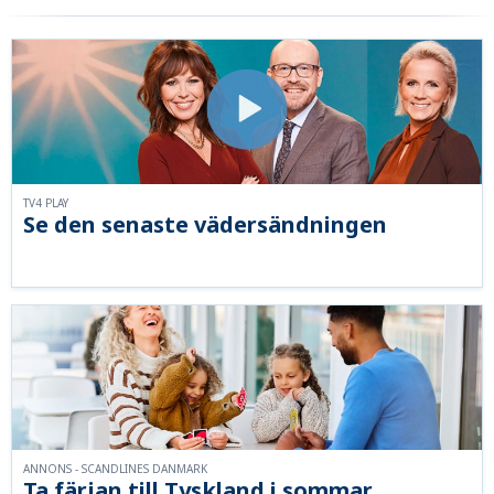
TV4 PLAY
Se den senaste vädersändningen
ANNONS - SCANDLINES DANMARK
Ta färjan till Tyskland i sommar