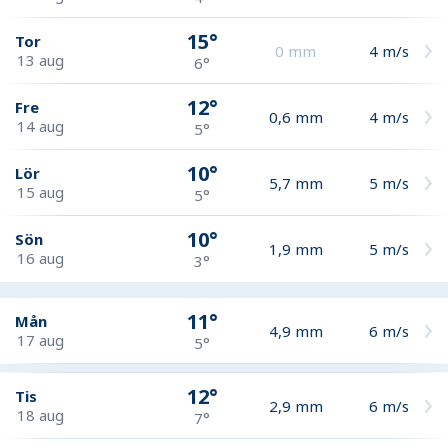
15°
Tor
0
mm
4
m/s
13 aug
6°
12°
Fre
0,6
mm
4
m/s
14 aug
5°
10°
Lör
5,7
mm
5
m/s
15 aug
5°
10°
Sön
1,9
mm
5
m/s
16 aug
3°
11°
Mån
4,9
mm
6
m/s
17 aug
5°
12°
Tis
2,9
mm
6
m/s
18 aug
7°