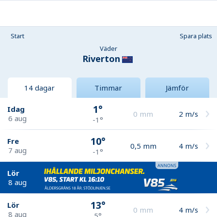
Start
Spara plats
Väder
Riverton
14 dagar
Timmar
Jämför
1°
Idag
0
mm
2
m/s
6 aug
-1°
10°
Fre
0,5
mm
4
m/s
7 aug
-1°
Lör
8 aug
13°
Lör
0
mm
4
m/s
8 aug
5°