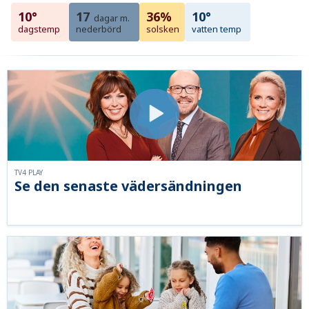
10°
17
36%
10°
dagar m.
dagstemp
nederbörd
solsken
vatten temp
TV4 PLAY
Se den senaste vädersändningen