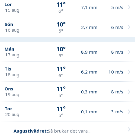
11°
Lör
7,1
mm
5
m/s
15 aug
6°
10°
Sön
2,7
mm
6
m/s
16 aug
5°
10°
Mån
8,9
mm
8
m/s
17 aug
5°
11°
Tis
6,2
mm
10
m/s
18 aug
6°
11°
Ons
0,3
mm
8
m/s
19 aug
5°
11°
Tor
0,1
mm
3
m/s
20 aug
5°
Augustivädret:
Så brukar det vara...