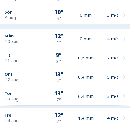
10°
Sön
0
mm
3
m/s
9 aug
5°
12°
Mån
0
mm
4
m/s
10 aug
4°
9°
Tis
0,6
mm
7
m/s
11 aug
3°
13°
Ons
0,4
mm
5
m/s
12 aug
4°
13°
Tor
6,4
mm
3
m/s
13 aug
7°
12°
Fre
1,4
mm
4
m/s
14 aug
7°