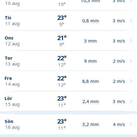
10,3
mm
3
m/s
10 aug
10°
23°
Tis
0,8
mm
3
m/s
11 aug
9°
21°
Ons
3
mm
3
m/s
12 aug
9°
22°
Tor
9
mm
2
m/s
13 aug
12°
22°
Fre
8,8
mm
2
m/s
14 aug
12°
23°
Lör
2,4
mm
3
m/s
15 aug
11°
23°
Sön
3,2
mm
4
m/s
16 aug
11°