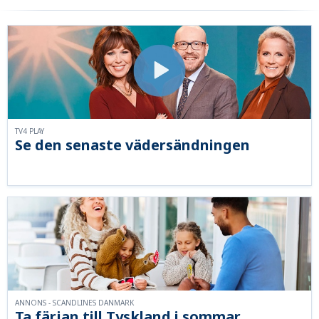
TV4 PLAY
Se den senaste vädersändningen
ANNONS - SCANDLINES DANMARK
Ta färjan till Tyskland i sommar