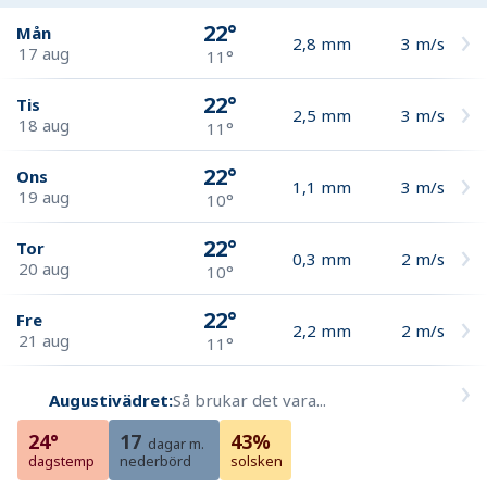
22°
Mån
2,8
mm
3
m/s
17 aug
11°
22°
Tis
2,5
mm
3
m/s
18 aug
11°
22°
Ons
1,1
mm
3
m/s
19 aug
10°
22°
Tor
0,3
mm
2
m/s
20 aug
10°
22°
Fre
2,2
mm
2
m/s
21 aug
11°
Augustivädret:
Så brukar det vara...
24°
17
43%
dagar m.
dagstemp
nederbörd
solsken