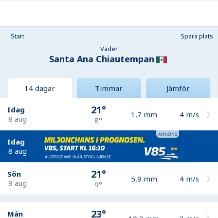
Start
Spara plats
Väder
Santa Ana Chiautempan
14 dagar
Timmar
Jämför
21°
Idag
1,7
mm
4
m/s
8 aug
8°
Idag
8 aug
21°
Sön
5,9
mm
4
m/s
9 aug
9°
23°
Mån