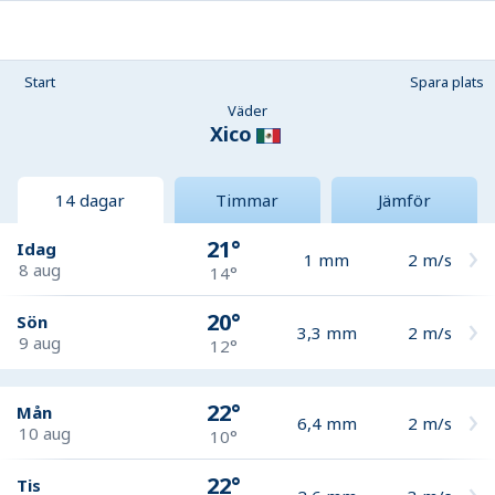
Start
Spara plats
Väder
Xico
14 dagar
Timmar
Jämför
21°
Idag
1
mm
2
m/s
8 aug
14°
20°
Sön
3,3
mm
2
m/s
9 aug
12°
22°
Mån
6,4
mm
2
m/s
10 aug
10°
22°
Tis