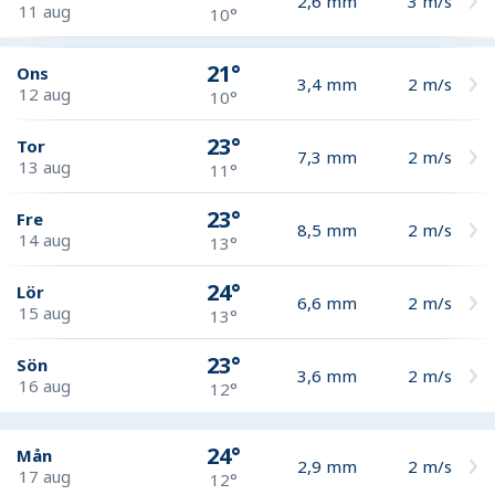
2,6
mm
3
m/s
11 aug
10°
21°
Ons
3,4
mm
2
m/s
12 aug
10°
23°
Tor
7,3
mm
2
m/s
13 aug
11°
23°
Fre
8,5
mm
2
m/s
14 aug
13°
24°
Lör
6,6
mm
2
m/s
15 aug
13°
23°
Sön
3,6
mm
2
m/s
16 aug
12°
24°
Mån
2,9
mm
2
m/s
17 aug
12°