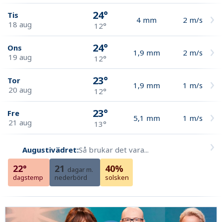
24°
Tis
4
mm
2
m/s
18 aug
12°
24°
Ons
1,9
mm
2
m/s
19 aug
12°
23°
Tor
1,9
mm
1
m/s
20 aug
12°
23°
Fre
5,1
mm
1
m/s
21 aug
13°
Augustivädret:
Så brukar det vara...
22°
21
40%
dagar m.
dagstemp
nederbörd
solsken