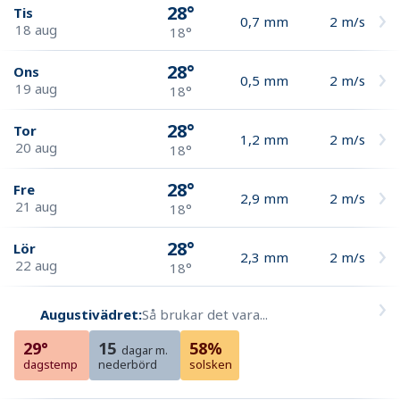
28°
Tis
0,7
mm
2
m/s
18 aug
18°
28°
Ons
0,5
mm
2
m/s
19 aug
18°
28°
Tor
1,2
mm
2
m/s
20 aug
18°
28°
Fre
2,9
mm
2
m/s
21 aug
18°
28°
Lör
2,3
mm
2
m/s
22 aug
18°
Augustivädret:
Så brukar det vara...
29°
15
58%
dagar m.
dagstemp
nederbörd
solsken