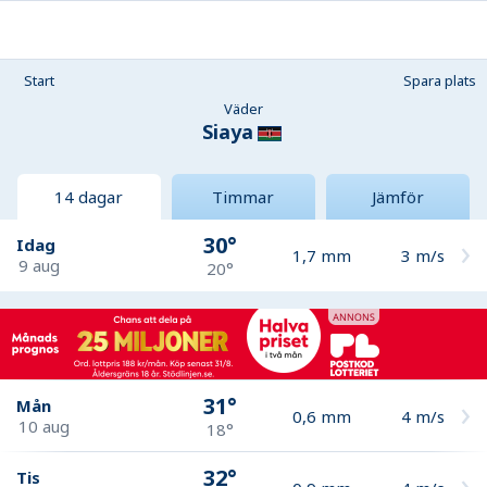
Start
Spara plats
Väder
Siaya
14 dagar
Timmar
Jämför
30°
Idag
1,7
mm
3
m/s
9 aug
20°
31°
Mån
0,6
mm
4
m/s
10 aug
18°
32°
Tis