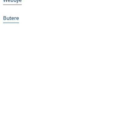
Webuye
Butere