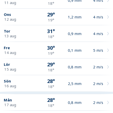
0,9
mm
4
m/s
11 aug
18°
29°
Ons
1,2
mm
4
m/s
12 aug
19°
31°
Tor
0,9
mm
4
m/s
13 aug
18°
30°
Fre
0,1
mm
5
m/s
14 aug
19°
29°
Lör
0,8
mm
2
m/s
15 aug
18°
28°
Sön
2,5
mm
2
m/s
16 aug
18°
28°
Mån
0,8
mm
2
m/s
17 aug
18°