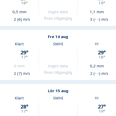
16
°
19
°
0,5
mm
Ingen data
1,1
mm
finns tillgänglig
2 (6) m/s
3 (- -) m/s
Fre 14 aug
Klart
SMHI
Yr
29
°
29
°
17
°
18
°
0
mm
Ingen data
0,2
mm
finns tillgänglig
2 (7) m/s
2 (- -) m/s
Lör 15 aug
Klart
SMHI
Yr
28
°
27
°
17
°
19
°