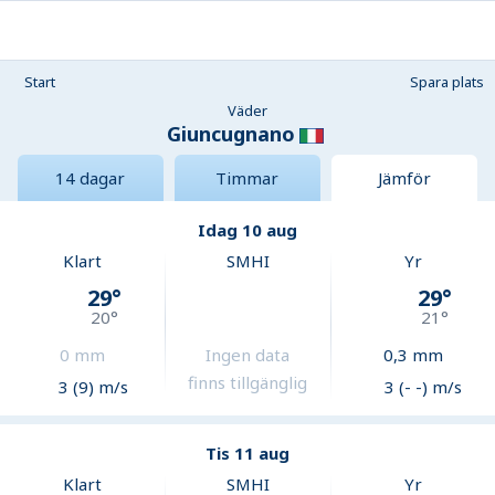
Start
Spara plats
Väder
Giuncugnano
14 dagar
Timmar
Jämför
Idag 10 aug
Klart
SMHI
Yr
29
°
29
°
20
°
21
°
0
mm
Ingen data
0,3
mm
finns tillgänglig
3 (9) m/s
3 (- -) m/s
Tis 11 aug
Klart
SMHI
Yr