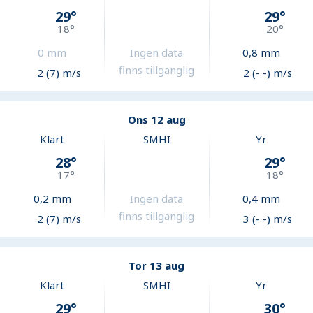
29
°
29
°
18
°
20
°
0
mm
Ingen data
0,8
mm
finns tillgänglig
2 (7) m/s
2 (- -) m/s
Ons 12 aug
Klart
SMHI
Yr
28
°
29
°
17
°
18
°
0,2
mm
Ingen data
0,4
mm
finns tillgänglig
2 (7) m/s
3 (- -) m/s
Tor 13 aug
Klart
SMHI
Yr
29
°
30
°