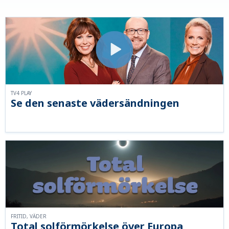
TV4 PLAY
Se den senaste vädersändningen
FRITID, VÄDER
Total solförmörkelse över Europa