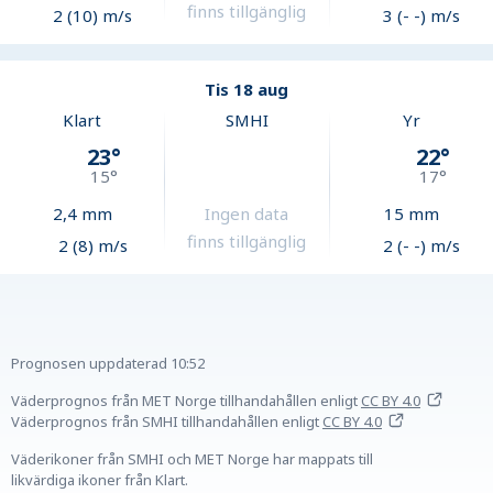
finns tillgänglig
2 (10) m/s
3 (- -) m/s
Tis 18 aug
Klart
SMHI
Yr
23
°
22
°
15
°
17
°
2,4
mm
Ingen data
15
mm
finns tillgänglig
2 (8) m/s
2 (- -) m/s
Prognosen uppdaterad
10:52
Väderprognos från MET Norge tillhandahållen
enligt
CC BY 4.0
Väderprognos från SMHI tillhandahållen
enligt
CC BY 4.0
Väderikoner från SMHI och MET Norge har mappats till
likvärdiga ikoner från Klart.