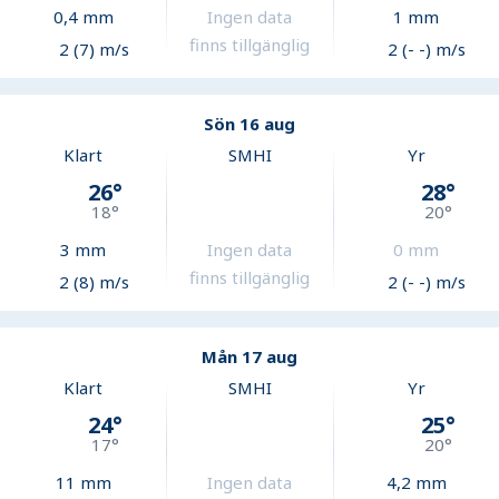
0,4
mm
Ingen data
1
mm
finns tillgänglig
2 (7) m/s
2 (- -) m/s
Sön 16 aug
Klart
SMHI
Yr
26
°
28
°
18
°
20
°
3
mm
Ingen data
0
mm
finns tillgänglig
2 (8) m/s
2 (- -) m/s
Mån 17 aug
Klart
SMHI
Yr
24
°
25
°
17
°
20
°
11
mm
Ingen data
4,2
mm