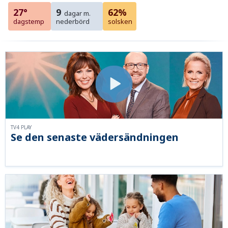
27°
9
62%
dagar m.
dagstemp
nederbörd
solsken
TV4 PLAY
Se den senaste vädersändningen