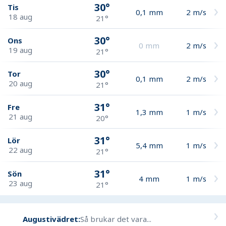
30°
Tis
0,1
mm
2
m/s
18 aug
21°
30°
Ons
0
mm
2
m/s
19 aug
21°
30°
Tor
0,1
mm
2
m/s
20 aug
21°
31°
Fre
1,3
mm
1
m/s
21 aug
20°
31°
Lör
5,4
mm
1
m/s
22 aug
21°
31°
Sön
4
mm
1
m/s
23 aug
21°
Augustivädret:
Så brukar det vara...