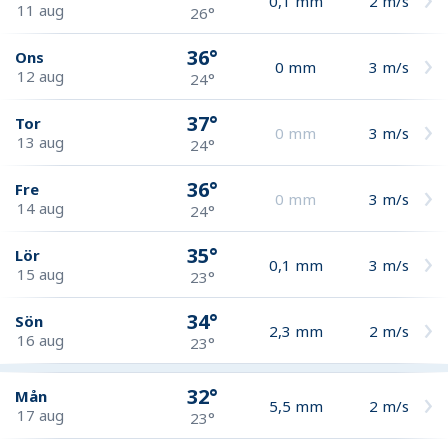
0,1
mm
2
m/s
11 aug
26°
36°
Ons
0
mm
3
m/s
12 aug
24°
37°
Tor
0
mm
3
m/s
13 aug
24°
36°
Fre
0
mm
3
m/s
14 aug
24°
35°
Lör
0,1
mm
3
m/s
15 aug
23°
34°
Sön
2,3
mm
2
m/s
16 aug
23°
32°
Mån
5,5
mm
2
m/s
17 aug
23°