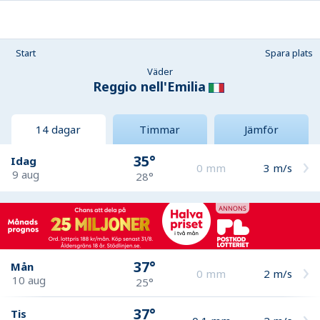
Start
Spara plats
Väder
Reggio nell'Emilia
14 dagar
Timmar
Jämför
35°
Idag
0
mm
3
m/s
9 aug
28°
37°
Mån
0
mm
2
m/s
10 aug
25°
37°
Tis