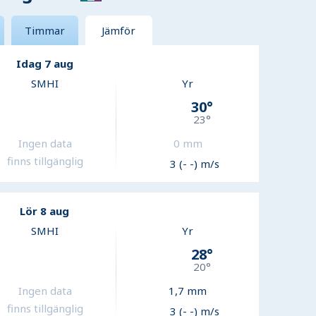
Timmar
Jämför
Idag 7 aug
SMHI
Yr
30
°
23
°
Ingen data
0
mm
finns tillgänglig
3 (- -) m/s
Lör 8 aug
SMHI
Yr
28
°
20
°
Ingen data
1,7
mm
finns tillgänglig
3 (- -) m/s