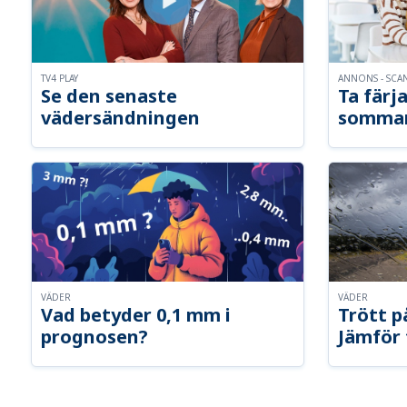
TV4 PLAY
ANNONS - SCA
Se den senaste
Ta färja
vädersändningen
somma
VÄDER
VÄDER
Vad betyder 0,1 mm i
Trött p
prognosen?
Jämför 