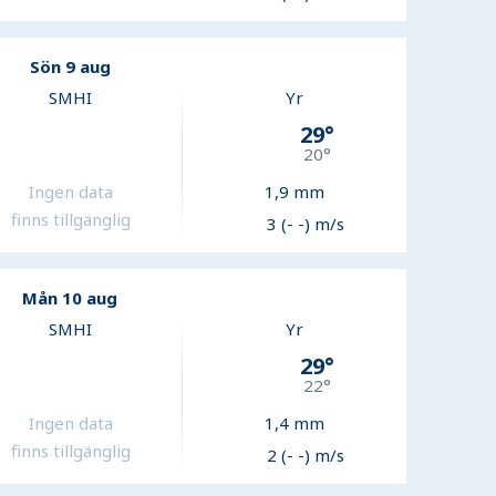
Sön 9 aug
SMHI
Yr
29
°
20
°
Ingen data
1,9
mm
finns tillgänglig
3 (- -) m/s
Mån 10 aug
SMHI
Yr
29
°
22
°
Ingen data
1,4
mm
finns tillgänglig
2 (- -) m/s