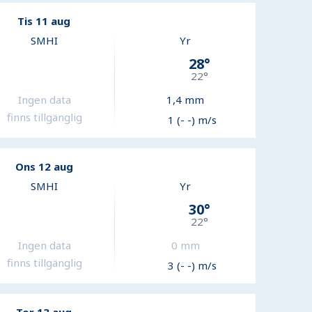
Tis 11 aug
SMHI
Yr
28
°
22
°
Ingen data
1,4
mm
finns tillgänglig
1 (- -) m/s
Ons 12 aug
SMHI
Yr
30
°
22
°
Ingen data
0
mm
finns tillgänglig
3 (- -) m/s