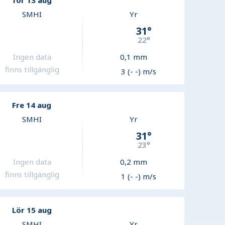
Tor 13 aug
SMHI
Yr
31
°
22
°
Ingen data
0,1
mm
finns tillgänglig
3 (- -) m/s
Fre 14 aug
SMHI
Yr
31
°
23
°
Ingen data
0,2
mm
finns tillgänglig
1 (- -) m/s
Lör 15 aug
SMHI
Yr