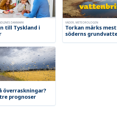
NDLINES DANMARK
VÄDER, METEOROLOGEN
n till Tyskland i
Torkan märks mest 
r
söderns grundvatt
å överraskningar?
tre prognoser