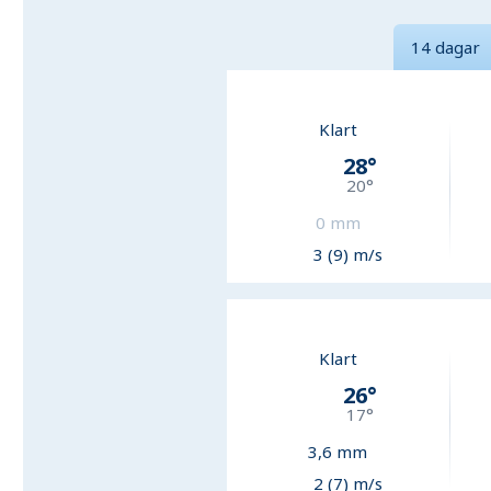
14 dagar
Klart
28
°
20
°
0
mm
3 (9) m/s
Klart
26
°
17
°
3,6
mm
2 (7) m/s