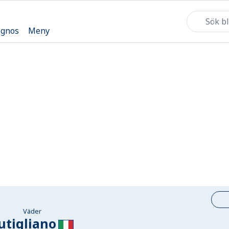
ognos
Meny
Väder
utigliano