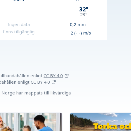
32
°
23
°
Ingen data
0,2
mm
finns tillgänglig
2 (- -) m/s
llhandahållen
enligt
CC BY 4.0
dahållen
enligt
CC BY 4.0
Norge har mappats till likvärdiga