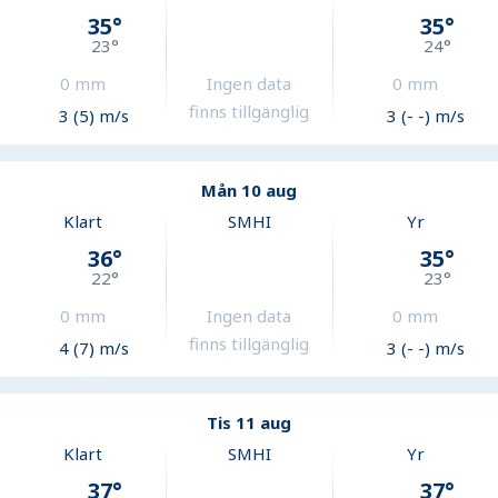
35
°
35
°
23
°
24
°
0
mm
Ingen data
0
mm
finns tillgänglig
3 (5) m/s
3 (- -) m/s
Mån 10 aug
Klart
SMHI
Yr
36
°
35
°
22
°
23
°
0
mm
Ingen data
0
mm
finns tillgänglig
4 (7) m/s
3 (- -) m/s
Tis 11 aug
Klart
SMHI
Yr
37
°
37
°