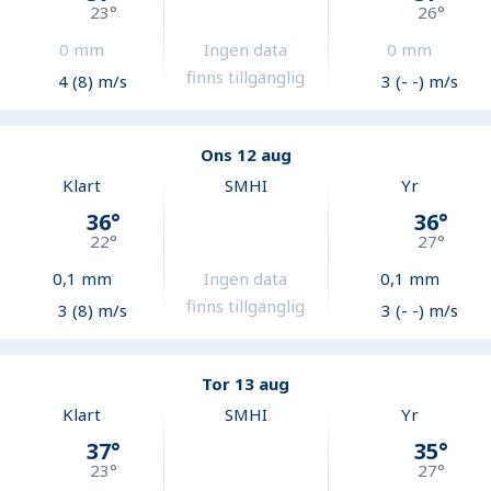
23
°
26
°
0
mm
Ingen data
0
mm
finns tillgänglig
4 (8) m/s
3 (- -) m/s
Ons 12 aug
Klart
SMHI
Yr
36
°
36
°
22
°
27
°
0,1
mm
Ingen data
0,1
mm
finns tillgänglig
3 (8) m/s
3 (- -) m/s
Tor 13 aug
Klart
SMHI
Yr
37
°
35
°
23
°
27
°