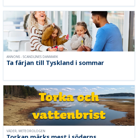
ANNONS - SCANDLINES DANMARK
Ta färjan till Tyskland i sommar
VÄDER, METEOROLOGEN
Torkan märks mest i söderns