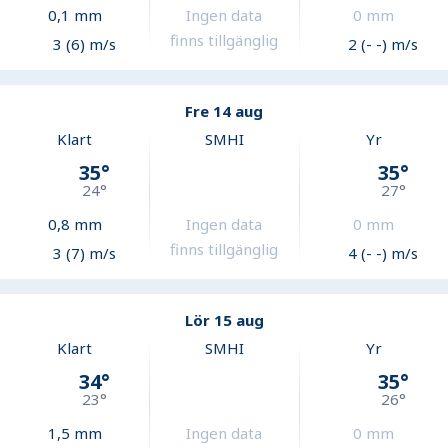
0,1
mm
Ingen data
0
mm
finns tillgänglig
3 (6) m/s
2 (- -) m/s
Fre 14 aug
Klart
SMHI
Yr
35
°
35
°
24
°
27
°
0,8
mm
Ingen data
0
mm
finns tillgänglig
3 (7) m/s
4 (- -) m/s
Lör 15 aug
Klart
SMHI
Yr
34
°
35
°
23
°
26
°
1,5
mm
Ingen data
0
mm