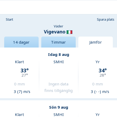
Start
Spara plats
Väder
Vigevano
14 dagar
Timmar
Jämför
Idag 8 aug
Klart
SMHI
Yr
33
°
34
°
27
°
28
°
0
mm
Ingen data
0
mm
finns tillgänglig
3 (7) m/s
3 (- -) m/s
Sön 9 aug
Klart
SMHI
Yr