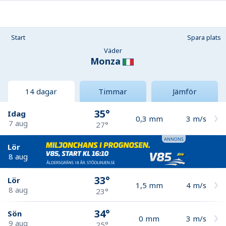
Start
Spara plats
Väder
Monza
14 dagar
Timmar
Jämför
35°
Idag
0,3
mm
3
m/s
7 aug
27°
Lör
8 aug
33°
Lör
1,5
mm
4
m/s
8 aug
23°
34°
Sön
0
mm
3
m/s
9 aug
25°