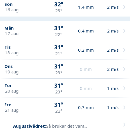
32°
Sön
1,4
mm
2
m/s
16 aug
23°
31°
Mån
0,4
mm
2
m/s
17 aug
22°
31°
Tis
0,2
mm
2
m/s
18 aug
21°
31°
Ons
0
mm
2
m/s
19 aug
23°
31°
Tor
0
mm
1
m/s
20 aug
23°
31°
Fre
0,7
mm
1
m/s
21 aug
22°
Augustivädret:
Så brukar det vara...