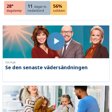
28°
11
56%
dagar m.
dagstemp
nederbörd
solsken
TV4 PLAY
Se den senaste vädersändningen