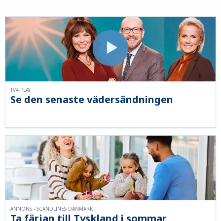
TV4 PLAY
Se den senaste vädersändningen
ANNONS - SCANDLINES DANMARK
Ta färjan till Tyskland i sommar