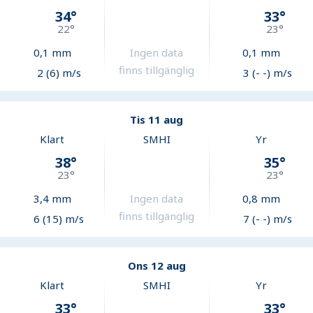
34
°
33
°
22
°
23
°
0,1
mm
Ingen data
0,1
mm
finns tillgänglig
2 (6) m/s
3 (- -) m/s
Tis 11 aug
Klart
SMHI
Yr
38
°
35
°
23
°
23
°
3,4
mm
Ingen data
0,8
mm
finns tillgänglig
6 (15) m/s
7 (- -) m/s
Ons 12 aug
Klart
SMHI
Yr
33
°
33
°