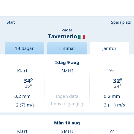
Start
Spara plats
Väder
Tavernerio
14 dagar
Timmar
Jämför
Idag 9 aug
Klart
SMHI
Yr
34
°
32
°
25
°
24
°
0,2
mm
Ingen data
0,2
mm
finns tillgänglig
2 (7) m/s
3 (- -) m/s
Mån 10 aug
Klart
SMHI
Yr