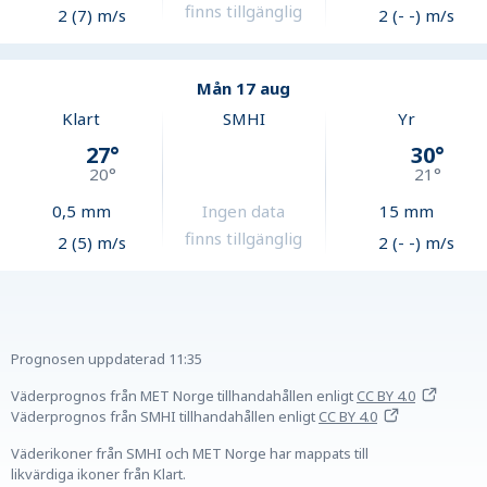
finns tillgänglig
2 (7) m/s
2 (- -) m/s
Mån 17 aug
Klart
SMHI
Yr
27
°
30
°
20
°
21
°
0,5
mm
Ingen data
15
mm
finns tillgänglig
2 (5) m/s
2 (- -) m/s
Prognosen uppdaterad
11:35
Väderprognos från MET Norge tillhandahållen
enligt
CC BY 4.0
Väderprognos från SMHI tillhandahållen
enligt
CC BY 4.0
Väderikoner från SMHI och MET Norge har mappats till
likvärdiga ikoner från Klart.