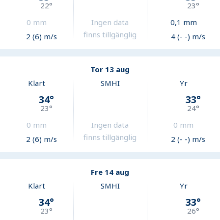
22
°
23
°
0
mm
Ingen data
0,1
mm
finns tillgänglig
2 (6) m/s
4 (- -) m/s
Tor 13 aug
Klart
SMHI
Yr
34
°
33
°
23
°
24
°
0
mm
Ingen data
0
mm
finns tillgänglig
2 (6) m/s
2 (- -) m/s
Fre 14 aug
Klart
SMHI
Yr
34
°
33
°
23
°
26
°