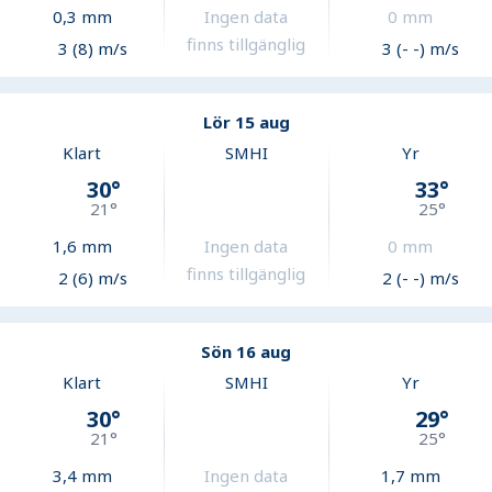
0,3
mm
Ingen data
0
mm
finns tillgänglig
3 (8) m/s
3 (- -) m/s
Lör 15 aug
Klart
SMHI
Yr
30
°
33
°
21
°
25
°
1,6
mm
Ingen data
0
mm
finns tillgänglig
2 (6) m/s
2 (- -) m/s
Sön 16 aug
Klart
SMHI
Yr
30
°
29
°
21
°
25
°
3,4
mm
Ingen data
1,7
mm