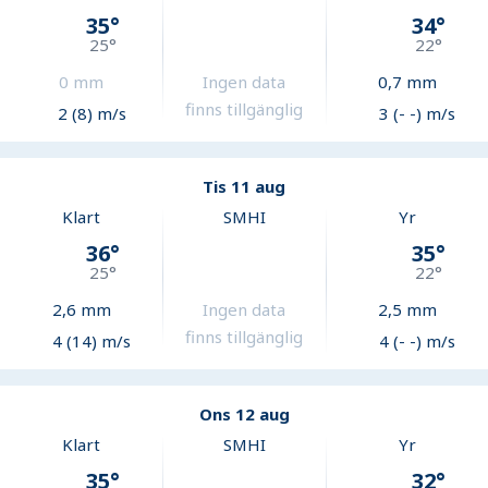
35
°
34
°
25
°
22
°
0
mm
Ingen data
0,7
mm
finns tillgänglig
2 (8) m/s
3 (- -) m/s
Tis 11 aug
Klart
SMHI
Yr
36
°
35
°
25
°
22
°
2,6
mm
Ingen data
2,5
mm
finns tillgänglig
4 (14) m/s
4 (- -) m/s
Ons 12 aug
Klart
SMHI
Yr
35
°
32
°