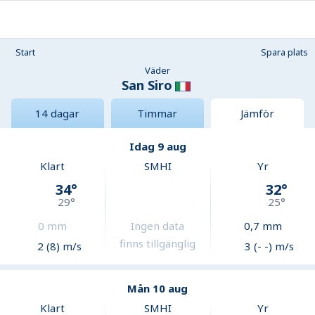
Start
Spara plats
Väder
San Siro
14 dagar
Timmar
Jämför
Idag 9 aug
Klart
SMHI
Yr
34
°
32
°
29
°
25
°
0
mm
Ingen data
0,7
mm
finns tillgänglig
2 (8) m/s
3 (- -) m/s
Mån 10 aug
Klart
SMHI
Yr