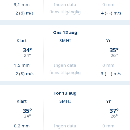
3,1
mm
Ingen data
0
mm
finns tillgänglig
2 (6) m/s
4 (- -) m/s
Ons 12 aug
Klart
SMHI
Yr
34
°
35
°
24
°
26
°
1,5
mm
Ingen data
0
mm
finns tillgänglig
2 (8) m/s
3 (- -) m/s
Tor 13 aug
Klart
SMHI
Yr
35
°
37
°
24
°
26
°
0,2
mm
Ingen data
0
mm