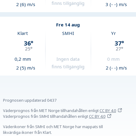
finns tillgänglig
2 (6) m/s
3 (- -) m/s
Fre 14 aug
Klart
SMHI
Yr
36
°
37
°
25
°
27
°
0,2
mm
Ingen data
0
mm
finns tillgänglig
2 (5) m/s
2 (- -) m/s
Prognosen uppdaterad
04:37
Väderprognos från MET Norge tillhandahållen
enligt
CC BY 4.0
Väderprognos från SMHI tillhandahållen
enligt
CC BY 4.0
Väderikoner från SMHI och MET Norge har mappats till
likvärdiga ikoner från Klart.