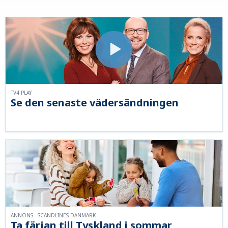
TV4 PLAY
Se den senaste vädersändningen
ANNONS - SCANDLINES DANMARK
Ta färjan till Tyskland i sommar