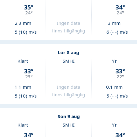
35
°
34
°
24
°
24
°
2,3
mm
Ingen data
3
mm
finns tillgänglig
5 (10) m/s
6 (- -) m/s
Lör 8 aug
Klart
SMHI
Yr
33
°
33
°
23
°
22
°
1,1
mm
Ingen data
0,1
mm
finns tillgänglig
5 (10) m/s
5 (- -) m/s
Sön 9 aug
Klart
SMHI
Yr
34
°
34
°