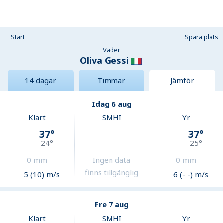
Start
Spara plats
Väder
Oliva Gessi
14 dagar
Timmar
Jämför
Idag 6 aug
Klart
SMHI
Yr
37
°
37
°
24
°
25
°
0
mm
Ingen data
0
mm
finns tillgänglig
5 (10) m/s
6 (- -) m/s
Fre 7 aug
Klart
SMHI
Yr