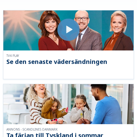
TV4 PLAY
Se den senaste vädersändningen
ANNONS - SCANDLINES DANMARK
Ta färjan till Tyskland i sommar