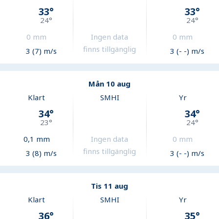
33
°
33
°
24
°
24
°
0
mm
Ingen data
0
mm
finns tillgänglig
3 (7) m/s
3 (- -) m/s
Mån 10 aug
Klart
SMHI
Yr
34
°
34
°
23
°
24
°
0,1
mm
Ingen data
0
mm
finns tillgänglig
3 (8) m/s
3 (- -) m/s
Tis 11 aug
Klart
SMHI
Yr
36
°
35
°