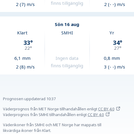
finns tillgänglig
2 (7) m/s
2 (- -) m/s
Sön 16 aug
Klart
SMHI
Yr
33
°
34
°
22
°
27
°
6,1
mm
Ingen data
0,8
mm
finns tillgänglig
2 (8) m/s
3 (- -) m/s
Prognosen uppdaterad
10:37
Väderprognos från MET Norge tillhandahållen
enligt
CC BY 4.0
Väderprognos från SMHI tillhandahållen
enligt
CC BY 4.0
Väderikoner från SMHI och MET Norge har mappats till
likvärdiga ikoner från Klart.