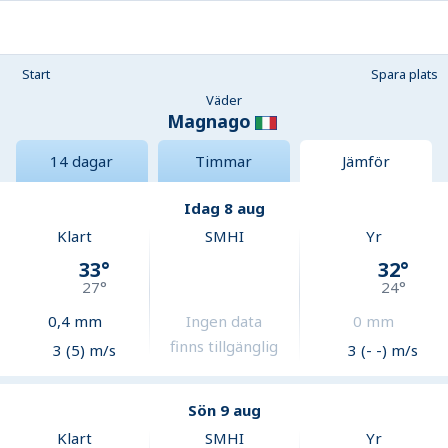
Start
Spara plats
Väder
Magnago
14 dagar
Timmar
Jämför
Idag 8 aug
Klart
SMHI
Yr
33
°
32
°
27
°
24
°
0,4
mm
Ingen data
0
mm
finns tillgänglig
3 (5) m/s
3 (- -) m/s
Sön 9 aug
Klart
SMHI
Yr