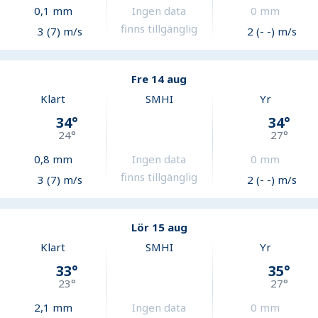
0,1
mm
Ingen data
0
mm
finns tillgänglig
3 (7) m/s
2 (- -) m/s
Fre 14 aug
Klart
SMHI
Yr
34
°
34
°
24
°
27
°
0,8
mm
Ingen data
0
mm
finns tillgänglig
3 (7) m/s
2 (- -) m/s
Lör 15 aug
Klart
SMHI
Yr
33
°
35
°
23
°
27
°
2,1
mm
Ingen data
0
mm