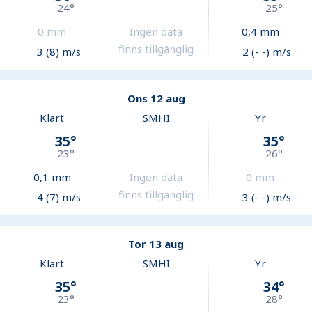
24
°
25
°
0
mm
Ingen data
0,4
mm
finns tillgänglig
3 (8) m/s
2 (- -) m/s
Ons 12 aug
Klart
SMHI
Yr
35
°
35
°
23
°
26
°
0,1
mm
Ingen data
0
mm
finns tillgänglig
4 (7) m/s
3 (- -) m/s
Tor 13 aug
Klart
SMHI
Yr
35
°
34
°
23
°
28
°