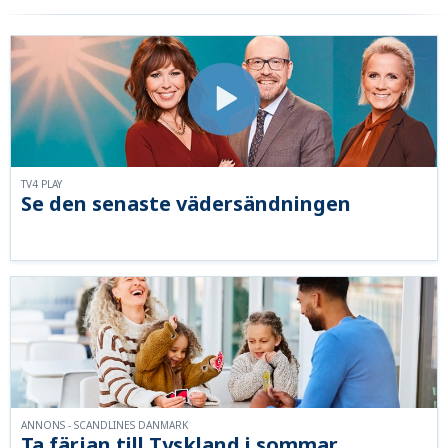
TV4 PLAY
Se den senaste vädersändningen
ANNONS - SCANDLINES DANMARK
Ta färjan till Tyskland i sommar