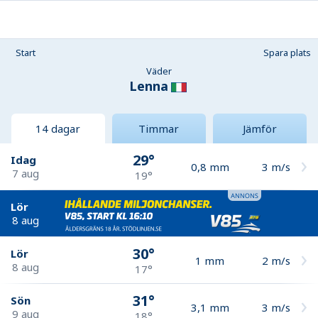
Start
Spara plats
Väder
Lenna
14 dagar
Timmar
Jämför
29°
Idag
0,8
mm
3
m/s
7 aug
19°
Lör
8 aug
30°
Lör
1
mm
2
m/s
8 aug
17°
31°
Sön
3,1
mm
3
m/s
9 aug
18°