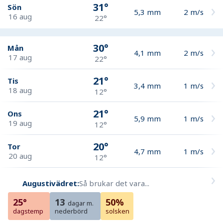
31°
Sön
5,3
mm
2
m/s
16 aug
22°
30°
Mån
4,1
mm
2
m/s
17 aug
22°
21°
Tis
3,4
mm
1
m/s
18 aug
12°
21°
Ons
5,9
mm
1
m/s
19 aug
12°
20°
Tor
4,7
mm
1
m/s
20 aug
12°
Augustivädret:
Så brukar det vara...
25°
13
50%
dagar m.
dagstemp
nederbörd
solsken