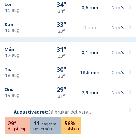
34°
Lör
0,6
mm
2
m/s
15 aug
24°
33°
Sön
0
mm
2
m/s
16 aug
23°
31°
Mån
0,1
mm
2
m/s
17 aug
23°
30°
Tis
18,6
mm
2
m/s
18 aug
22°
29°
Ons
2,9
mm
2
m/s
19 aug
21°
Augustivädret:
Så brukar det vara...
29°
11
56%
dagar m.
dagstemp
nederbörd
solsken