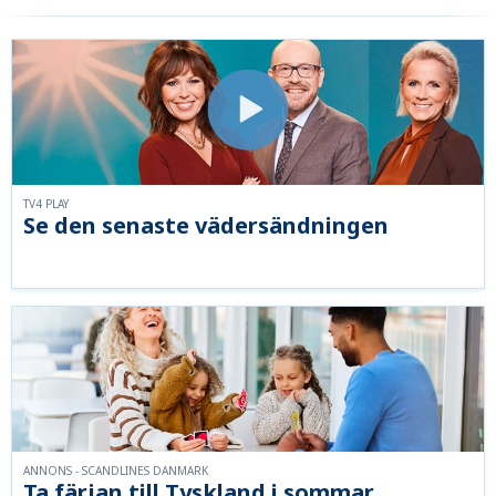
TV4 PLAY
Se den senaste vädersändningen
ANNONS - SCANDLINES DANMARK
Ta färjan till Tyskland i sommar