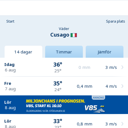
Start
Spara plats
Väder
Cusago
14 dagar
Timmar
Jämför
36°
Idag
0
mm
3
m/s
6 aug
25°
35°
Fre
0,4
mm
4
m/s
7 aug
24°
Lör
8 aug
33°
Lör
0,8
mm
3
m/s
8 aug
23°