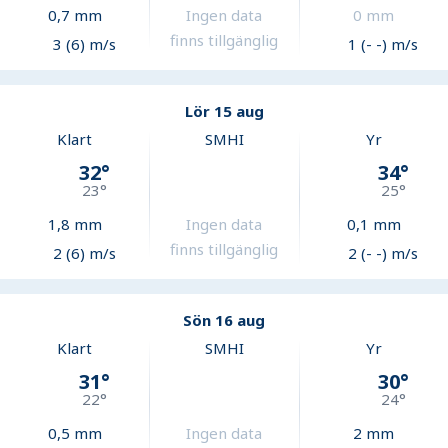
0,7
mm
Ingen data
0
mm
finns tillgänglig
3 (6) m/s
1 (- -) m/s
Lör 15 aug
Klart
SMHI
Yr
32
°
34
°
23
°
25
°
1,8
mm
Ingen data
0,1
mm
finns tillgänglig
2 (6) m/s
2 (- -) m/s
Sön 16 aug
Klart
SMHI
Yr
31
°
30
°
22
°
24
°
0,5
mm
Ingen data
2
mm