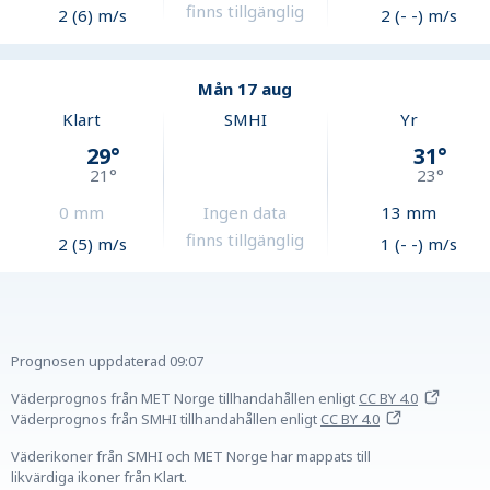
finns tillgänglig
2 (6) m/s
2 (- -) m/s
Mån 17 aug
Klart
SMHI
Yr
29
°
31
°
21
°
23
°
0
mm
Ingen data
13
mm
finns tillgänglig
2 (5) m/s
1 (- -) m/s
Prognosen uppdaterad
09:07
Väderprognos från MET Norge tillhandahållen
enligt
CC BY 4.0
Väderprognos från SMHI tillhandahållen
enligt
CC BY 4.0
Väderikoner från SMHI och MET Norge har mappats till
likvärdiga ikoner från Klart.