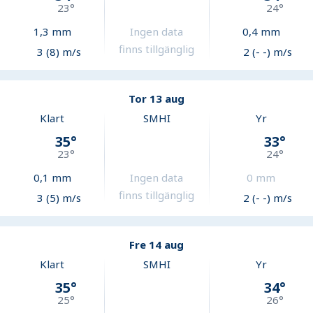
23
°
24
°
1,3
mm
Ingen data
0,4
mm
finns tillgänglig
3 (8) m/s
2 (- -) m/s
Tor 13 aug
Klart
SMHI
Yr
35
°
33
°
23
°
24
°
0,1
mm
Ingen data
0
mm
finns tillgänglig
3 (5) m/s
2 (- -) m/s
Fre 14 aug
Klart
SMHI
Yr
35
°
34
°
25
°
26
°