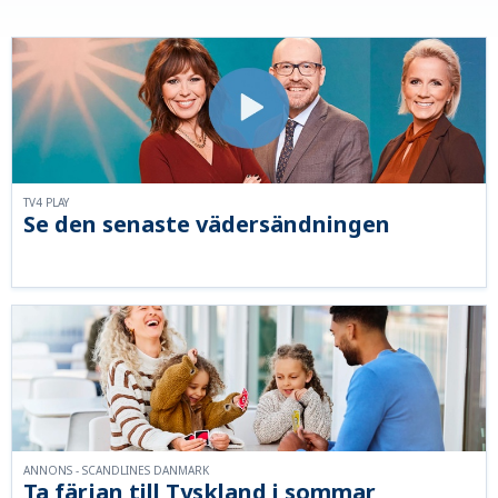
TV4 PLAY
Se den senaste vädersändningen
ANNONS - SCANDLINES DANMARK
Ta färjan till Tyskland i sommar