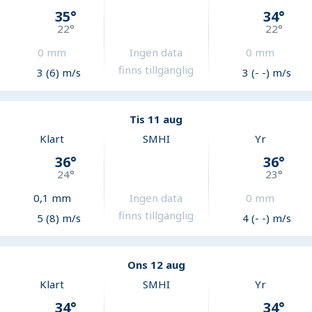
35
°
34
°
22
°
22
°
0
mm
Ingen data
0
mm
finns tillgänglig
3 (6) m/s
3 (- -) m/s
Tis 11 aug
Klart
SMHI
Yr
36
°
36
°
24
°
23
°
0,1
mm
Ingen data
0
mm
finns tillgänglig
5 (8) m/s
4 (- -) m/s
Ons 12 aug
Klart
SMHI
Yr
34
°
34
°