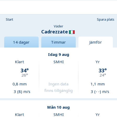
Start
Spara plats
Väder
Cadrezzate
14 dagar
Timmar
Jämför
Idag 9 aug
Klart
SMHI
Yr
34
°
33
°
26
°
24
°
0,8
mm
Ingen data
1,1
mm
finns tillgänglig
3 (8) m/s
3 (- -) m/s
Mån 10 aug
Klart
SMHI
Yr