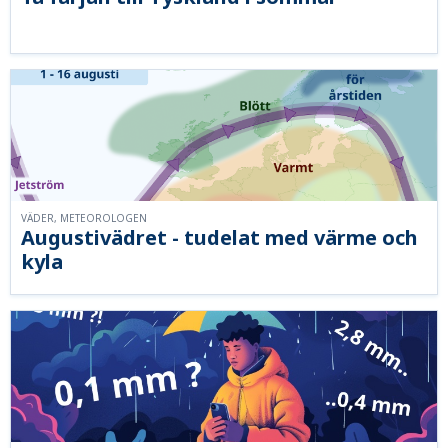
VÄDER, METEOROLOGEN
Augustivädret - tudelat med värme och
kyla