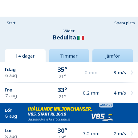
Start
Spara plats
Väder
Bedulita
14 dagar
Timmar
Jämför
35°
Idag
0
mm
3
m/s
6 aug
21°
33°
Fre
0,2
mm
4
m/s
7 aug
21°
Lör
8 aug
30°
Lör
7,2
mm
2
m/s
8 aug
19°