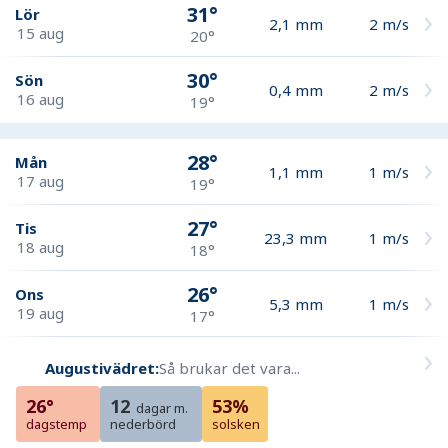
31°
Lör
2,1
mm
2
m/s
15 aug
20°
30°
Sön
0,4
mm
2
m/s
16 aug
19°
28°
Mån
1,1
mm
1
m/s
17 aug
19°
27°
Tis
23,3
mm
1
m/s
18 aug
18°
26°
Ons
5,3
mm
1
m/s
19 aug
17°
Augustivädret:
Så brukar det vara...
26°
12
53%
dagar m.
dagstemp
nederbörd
solsken