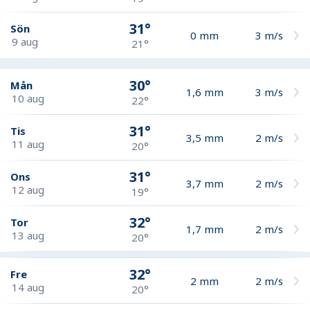
31°
Sön
0
mm
3
m/s
9 aug
21°
30°
Mån
1,6
mm
3
m/s
10 aug
22°
31°
Tis
3,5
mm
2
m/s
11 aug
20°
31°
Ons
3,7
mm
2
m/s
12 aug
19°
32°
Tor
1,7
mm
2
m/s
13 aug
20°
32°
Fre
2
mm
2
m/s
14 aug
20°