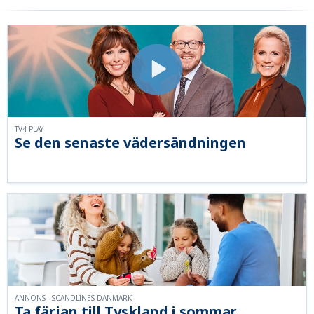
TV4 PLAY
Se den senaste vädersändningen
ANNONS - SCANDLINES DANMARK
Ta färjan till Tyskland i sommar