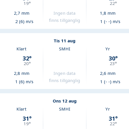
19
°
22
°
2,7
mm
Ingen data
1,8
mm
finns tillgänglig
2 (6) m/s
1 (- -) m/s
Tis 11 aug
Klart
SMHI
Yr
32
°
30
°
20
°
23
°
2,8
mm
Ingen data
2,6
mm
finns tillgänglig
1 (6) m/s
1 (- -) m/s
Ons 12 aug
Klart
SMHI
Yr
31
°
31
°
19
°
22
°