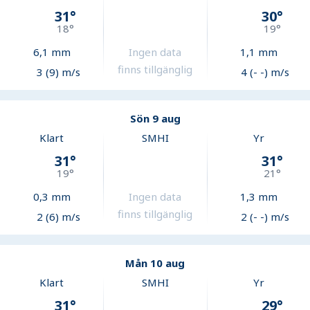
31
°
30
°
18
°
19
°
6,1
mm
Ingen data
1,1
mm
finns tillgänglig
3 (9) m/s
4 (- -) m/s
Sön 9 aug
Klart
SMHI
Yr
31
°
31
°
19
°
21
°
0,3
mm
Ingen data
1,3
mm
finns tillgänglig
2 (6) m/s
2 (- -) m/s
Mån 10 aug
Klart
SMHI
Yr
31
°
29
°