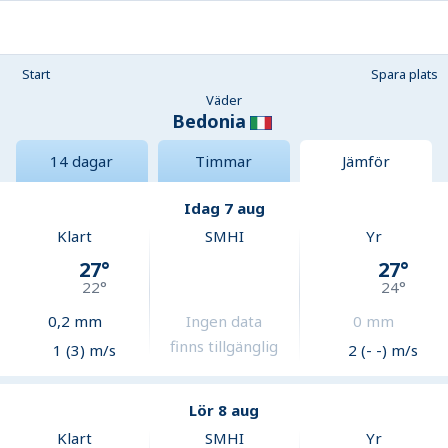
Start
Spara plats
Väder
Bedonia
14 dagar
Timmar
Jämför
Idag 7 aug
Klart
SMHI
Yr
27
°
27
°
22
°
24
°
0,2
mm
Ingen data
0
mm
finns tillgänglig
1 (3) m/s
2 (- -) m/s
Lör 8 aug
Klart
SMHI
Yr