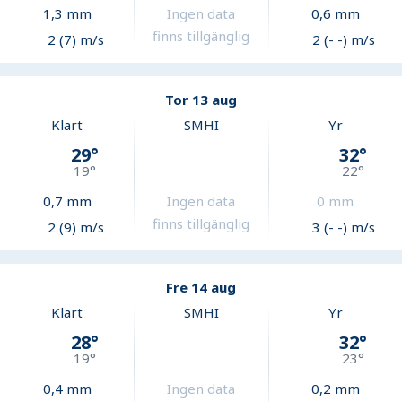
1,3
mm
Ingen data
0,6
mm
finns tillgänglig
2 (7) m/s
2 (- -) m/s
Tor 13 aug
Klart
SMHI
Yr
29
°
32
°
19
°
22
°
0,7
mm
Ingen data
0
mm
finns tillgänglig
2 (9) m/s
3 (- -) m/s
Fre 14 aug
Klart
SMHI
Yr
28
°
32
°
19
°
23
°
0,4
mm
Ingen data
0,2
mm